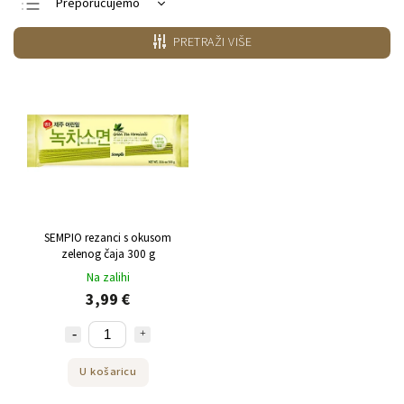
Preporučujemo
Najjeftiniji
PRETRAŽI VIŠE
Najskuplji
Najprodavanije
Po abecedi
SEMPIO rezanci s okusom
zelenog čaja 300 g
Na zalihi
3,99 €
U košaricu