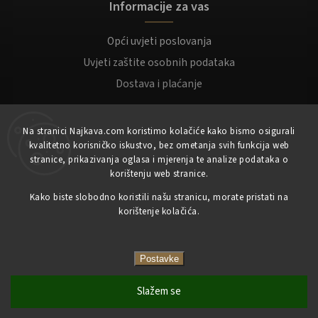
Informacije za vas
Opći uvjeti poslovanja
Uvjeti zaštite osobnih podataka
Dostava i plaćanje
Za kupce
Na stranici Najkava.com koristimo kolačiće kako bismo osigurali
kvalitetno korisničko iskustvo, bez ometanja svih funkcija web
Moj račun
stranice, prikazivanja oglasa i mjerenja te analize podataka o
korištenju web stranice.
Registracija
Prijaviti se
Kako biste slobodno koristili našu stranicu, morate pristati na
korištenje kolačića.
Copyright 2023
NajKava.com
sva prava pridržana
Postavke
Slažem se