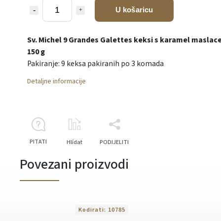
U košaricu
Sv. Michel 9 Grandes Galettes keksi s karamel masla
150 g
Pakiranje: 9 keksa pakiranih po 3 komada
Detaljne informacije
PITATI
Hlídat
PODIJELITI
Povezani proizvodi
Kodirati:
10785