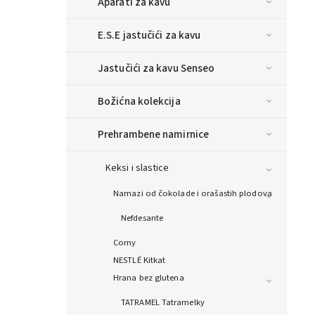
Aparati za kavu
E.S.E jastučići za kavu
Jastučići za kavu Senseo
Božićna kolekcija
Prehrambene namirnice
Keksi i slastice
Namazi od čokolade i orašastih plodova
Nefdesante
Corny
NESTLÉ Kitkat
Hrana bez glutena
TATRAMEL Tatramelky