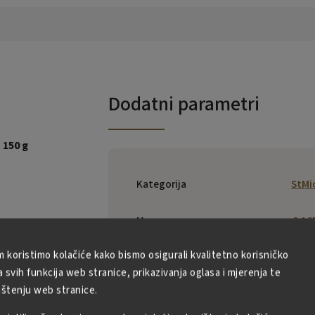
Dodatni parametri
 150 g
Kategorija
StMi
Masa
0.16
m koristimo kolačiće kako bismo osigurali kvalitetno korisničko
EAN
:
3178530402
svih funkcija web stranice, prikazivanja oglasa i mjerenja te
ištenju web stranice.
St Michel Bisc
SAS, 2 boule