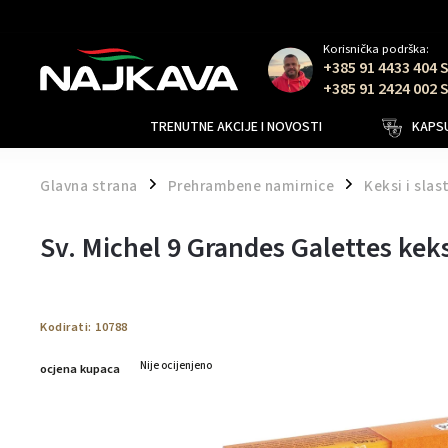
Korisnička podrška:
+385 91 4433 404 
+385 91 2424 002 
TRENUTNE AKCIJE I NOVOSTI
KAPSU
Glavna strana
Prehrambene namirnice
Keksi i slas
/
/
Sv. Michel 9 Grandes Galettes kek
Kodirati:
10788
Nije ocijenjeno
ocjena kupaca