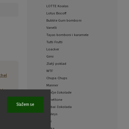
LOTTE Koalas
Lotus Biscoff
Bubble Gum bomboni
Vanelli
Tayas bomboni i karamele
Tutti Frutti
Loacker
Gimi
Zlatý poklad
WTF
chel
Chupa Chups
Manner
5 kg
Dječje čokolade
Panettone
Slažem se
278
Dubai čokolada
Baileys
uits
Fizi
vard
Milka