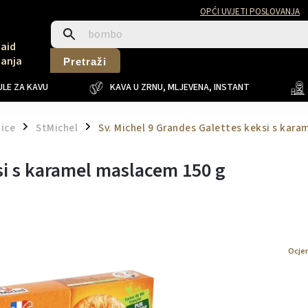
OPĆI UVJETI POSLOVANJA
Said
Sanja
Pretraži
LE ZA KAVU
KAVA U ZRNU, MLJEVENA, INSTANT
tice
StMichel
Sv. Michel 9 Grandes Galettes keksi s kar
/
/
si s karamel maslacem 150 g
Ocje