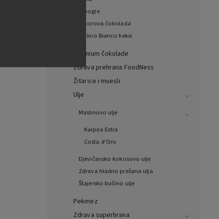
rie,
Woogie
0 Le
Witorova čokolada
-en-
Mulino Bianco keksi
ance
Premium čokolade
Zdrava prehrana FoodNess
Žitarice i muesli
Ulje
Maslinovo ulje
Karpea Extra
Costa d'Oro
Djevičansko kokosovo ulje
Zdrava hladno prešana ulja
Štajersko bučino ulje
Pekmez
Zdrava superhrana