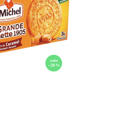
3,49 €
–20 %