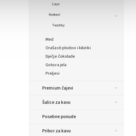
Lays
Krekeri
Twistky
Med
Orašasti plodovi i kikiriki
Dječje čokolade
Gotova jela
Preljevi
Premium čajevi
Šalice za kavu
Posebne ponude
Pribor za kavu