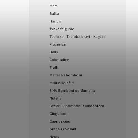
Mars
Balila
Haribo
žvakaće gume
Tapioka - Tapioka biseri - Kuglice
Pischinger
Halls
Čokoladice
Trolli
Maltesers bomboni
Milkiss kolačići
SINA Bomboni od đumbira
Nutella
BeeMBER bomboni s alkoholom
Gingerbon
Caprice cijevi
Grana Croissant
Nerds