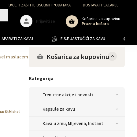
UVJETI ZAŠTITE OSOBNIH PODATAKA
DOSTAVA I PLAĆANJE
Košarica za kupovinu
Prijaviti se
Prazna košara
APARATI ZA KAVU
E.S.E JASTUČIĆI ZA KAVU
JA
Košarica za kupovinu
amel maslacem 150 g
Kategorija
Trenutne akcije i novosti
Kapsule za kavu
na:
StMichel
Kava u zrnu, Mljevena, Instant