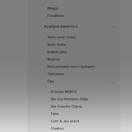
Bibigo
FoodNess
Kvarljive namirnice
Suho voće i orasi
Suho meso
Instant juhe
Masline
Konzervirano voće i kompoti
Tjestenina
Čips
El Gusto MEXICO
Sen Soy Premium Chips
Sea Crunchy Chipsy
Takis
Corn & Joy snack
Cheetos