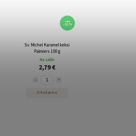
3,49 €
–20 %
Sv. Michel Karamel keksi
Palmiers 100 g
Na zalihi
2,79 €
U košaricu