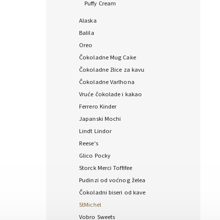
Puffy Cream
Alaska
Balila
Oreo
Čokoladne Mug Cake
Čokoladne žlice za kavu
Čokoladne Varlhona
Vruće čokolade i kakao
Ferrero Kinder
Japanski Mochi
Lindt Lindor
Reese's
Glico Pocky
Storck Merci Toffifee
Pudinzi od voćnog želea
Čokoladni biseri od kave
StMichel
Vobro Sweets