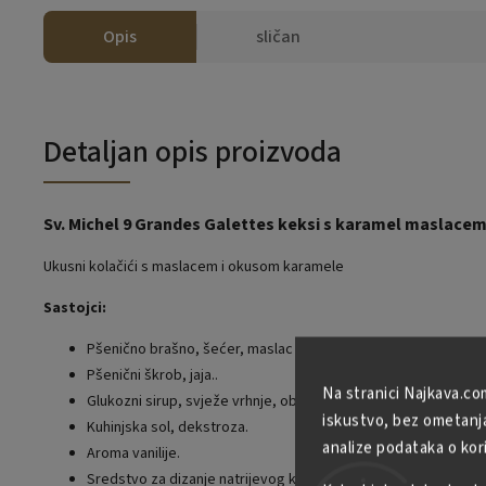
Opis
sličan
Detaljan opis proizvoda
Sv. Michel 9 Grandes Galettes keksi s karamel maslacem
Ukusni kolačići s maslacem i okusom karamele
Sastojci:
Pšenično brašno, šećer, maslac 20%.
Pšenični škrob, jaja..
Na stranici Najkava.co
Glukozni sirup, svježe vrhnje, obrano mlijeko u prahu.
iskustvo, bez ometanja 
Kuhinjska sol, dekstroza.
analize podataka o kor
Aroma vanilije.
Sredstvo za dizanje natrijevog karbonata.