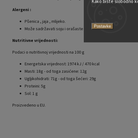
Kako biste slobodno kor
Alergeni
:
Pšenica
,
jaja
,
mlijeko.
Postavke
Može sadržavati soju i
orašaste plodove
.
Nutritivne vrijednosti:
Podaci o nutritivnoj vrijednosti na 100 g
Energetska vrijednost: 1974 kJ / 470 kcal
Masti: 18g
- od toga zasićene: 12g
Ugljikohidrati: 71g
- od toga šećeri: 29g
Proteini: 5g
Sol: 1 g
Proizvedeno u EU.