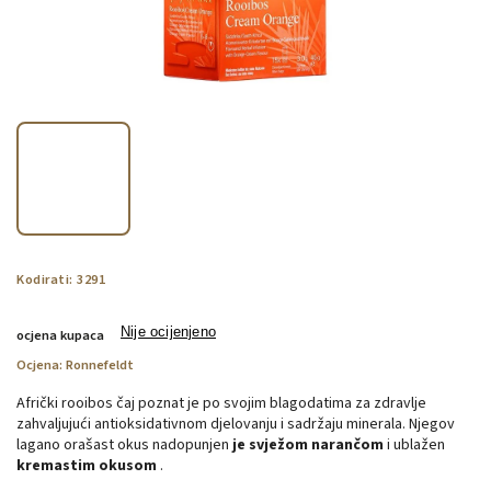
Kodirati:
3291
Nije ocijenjeno
ocjena kupaca
Ocjena:
Ronnefeldt
Afrički rooibos čaj poznat je po svojim blagodatima za zdravlje
zahvaljujući antioksidativnom djelovanju i sadržaju minerala. Njegov
lagano orašast okus nadopunjen
je svježom narančom
i ublažen
kremastim okusom
.