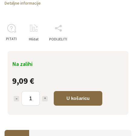
Detaljne informacije
PITATI
Hlídat
PODIJELITI
Na zalihi
9,09 €
U košaricu