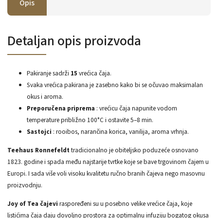
Opis
Detaljan opis proizvoda
Pakiranje sadrži
15
vrećica čaja.
Svaka vrećica pakirana je zasebno kako bi se očuvao maksimalan
okus i aroma.
Preporučena priprema
: vrećicu čaja napunite vodom
temperature približno 100°C i ostavite 5–8 min.
Sastojci
: rooibos, narančina korica, vanilija, aroma vrhnja.
Teehaus Ronnefeldt
tradicionalno je obiteljsko poduzeće osnovano
1823. godine i spada među najstarije tvrtke koje se bave trgovinom čajem u
Europi. I sada više voli visoku kvalitetu ručno branih čajeva nego masovnu
proizvodnju.
Joy of Tea čajevi
raspoređeni su u posebno velike vrećice čaja, koje
listićima čaja daju dovoljno prostora za optimalnu infuziju bogatog okusa