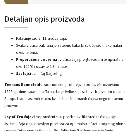
Detaljan opis proizvoda
Pakiranje sadrži
15
vrećica čaja.
Svaka vrećica pakirana je zasebno kako bi se očuvao maksimalan
okus i aroma.
Preporučena priprema
: vrećicu čaja prelijte vodom temperature
oko 100°C i ostavite 2-3 minute.
Sastojci
: crni čaj Darjeeling
Teehaus Ronnefeldt
tradicionalno je obiteljsko poduzeće osnovano
1823. godine i spada među najstarije tvrtke koje se bave trgovinom čajem u
Europi. I sada više voli visoku kvalitetu ručno branih čajeva nego masovnu
proizvodnju.
Joy of Tea čajevi
raspoređeni su u posebno velike vrećice čaja, koje
listićima čaja daju dovoljno prostora za optimalnu infuziju bogatog okusa
i mirisa. Drška vrećice čaja za ušicu šalice jamči jednostavno točenje i