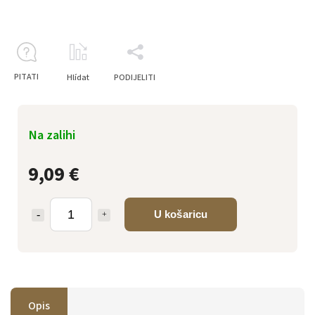
PITATI
Hlídat
PODIJELITI
Na zalihi
9,09 €
U košaricu
Opis