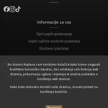
Informacije za vas
Opći uvjeti poslovanja
Uvjeti zaštite osobnih podataka
Dostava i plaćanje
Za kupce
Na stranici Najkava.com koristimo kolačiće kako bismo osigurali
kvalitetno korisničko iskustvo, bez ometanja svih funkcija web
Moj račun
stranice, prikazivanja oglasa i mjerenja te analize podataka o
korištenju web stranice.
Registracija
Kako biste slobodno koristili našu stranicu, morate pristati na
Prijaviti se
korištenje kolačića.
Copyright 2023
NajKava.com
sva prava pridržana
Postavke