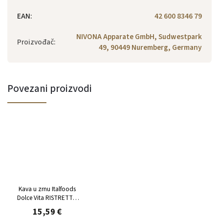
EAN
:
42 600 8346 79
NIVONA Apparate GmbH, Sudwestpark
Proizvođač
:
49, 90449 Nuremberg, Germany
Povezani proizvodi
Kava u zrnu Italfoods
Dolce Vita RISTRETTO
1kg
15,59 €