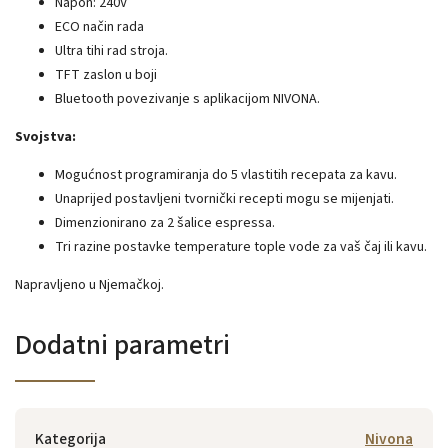
Napon: 240V
ECO način rada
Ultra tihi rad stroja.
TFT zaslon u boji
Bluetooth povezivanje s aplikacijom NIVONA.
Svojstva:
Mogućnost programiranja do 5 vlastitih recepata za kavu.
Unaprijed postavljeni tvornički recepti mogu se mijenjati.
Dimenzionirano za 2 šalice espressa.
Tri razine postavke temperature tople vode za vaš čaj ili kavu.
Napravljeno u Njemačkoj.
Dodatni parametri
Kategorija
Nivona