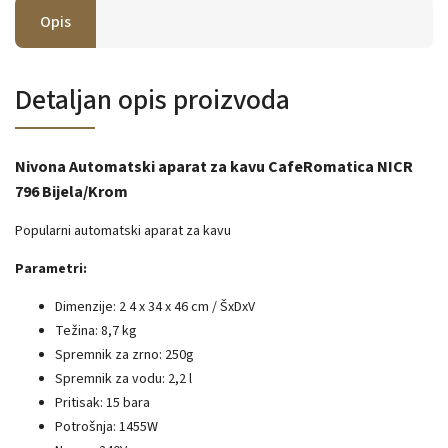
Opis
Detaljan opis proizvoda
Nivona Automatski aparat za kavu CafeRomatica NICR
796 Bijela/Krom
Popularni automatski aparat za kavu
Parametri:
Dimenzije:
2
4 x 34 x 46 cm / ŠxDxV
Težina: 8,7 kg
Spremnik za zrno: 250g
Spremnik za vodu: 2,2 l
Pritisak: 15 bara
Potrošnja: 1455W