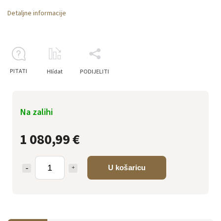
Detaljne informacije
PITATI
Hlídat
PODIJELITI
Na zalihi
1 080,99 €
U košaricu