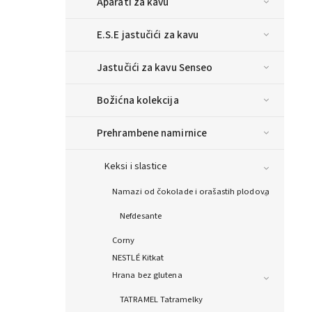
Aparati za kavu
E.S.E jastučići za kavu
Jastučići za kavu Senseo
Božićna kolekcija
Prehrambene namirnice
Keksi i slastice
Namazi od čokolade i orašastih plodova
Nefdesante
Corny
NESTLÉ Kitkat
Hrana bez glutena
TATRAMEL Tatramelky