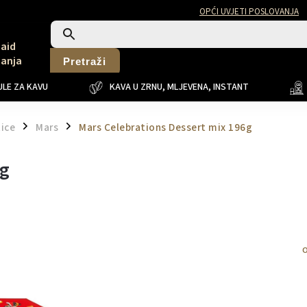
OPĆI UVJETI POSLOVANJA
Said
Sanja
Pretraži
LE ZA KAVU
KAVA U ZRNU, MLJEVENA, INSTANT
tice
Mars
Mars Celebrations Dessert mix 196g
/
/
6g
O