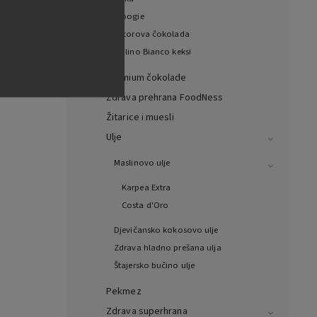
Woogie
Witorova čokolada
Mulino Bianco keksi
Premium čokolade
Zdrava prehrana FoodNess
Žitarice i muesli
Ulje
Maslinovo ulje
Karpea Extra
Costa d'Oro
Djevičansko kokosovo ulje
Zdrava hladno prešana ulja
Štajersko bučino ulje
Pekmez
Zdrava superhrana