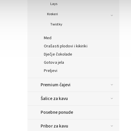
Lays
Krekeri
Twistky
Med
Orašasti plodovi i kikiriki
Dječje čokolade
Gotova jela
Preljevi
Premium čajevi
Šalice za kavu
Posebne ponude
Pribor za kavu