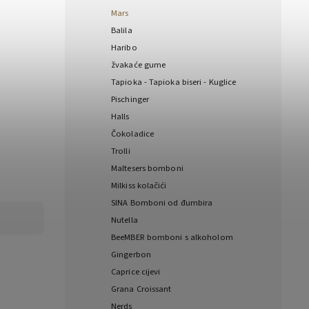
Mars
Balila
Haribo
žvakaće gume
Tapioka - Tapioka biseri - Kuglice
Pischinger
Halls
Čokoladice
Trolli
Maltesers bomboni
Milkiss kolačići
SINA Bomboni od đumbira
Nutella
BeeMBER bomboni s alkoholom
Gingerbon
Caprice cijevi
Grana Croissant
Nerds