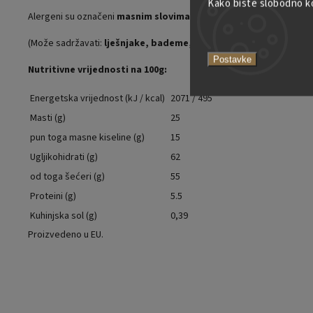
Kako biste slobodno kor
Alergeni su označeni
masnim slovima
.
(Može sadržavati:
lješnjake, bademe, zob
).
Postavke
Nutritivne vrijednosti na 100g:
Energetska vrijednost (kJ / kcal)
2071 / 495
Masti (g)
25
pun toga masne kiseline (g)
15
Ugljikohidrati (g)
62
od toga šećeri (g)
55
Proteini (g)
5.5
Kuhinjska sol (g)
0,39
Proizvedeno u EU.