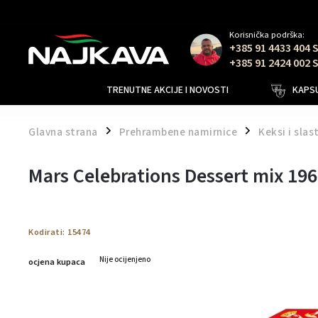
Korisnička podrška:
+385 91 4433 404 
+385 91 2424 002 
TRENUTNE AKCIJE I NOVOSTI
KAPSU
Glavna strana
Prehrambene namirnice
Keksi i slas
/
/
Mars Celebrations Dessert mix 19
Kodirati:
15474
Nije ocijenjeno
ocjena kupaca