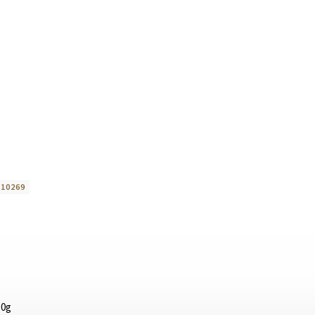
:
10269
50g