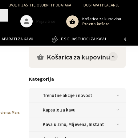
UVJETI ZAŠTITE OSOBNIH PODATAKA
DOSTAVA I PLAĆANJE
Košarica za kupovinu
Prijaviti se
Prazna košara
APARATI ZA KAVU
E.S.E JASTUČIĆI ZA KAVU
JA
Košarica za kupovinu
Kategorija
Trenutne akcije i novosti
Kapsule za kavu
cjena:
Mars
Kava u zrnu, Mljevena, Instant