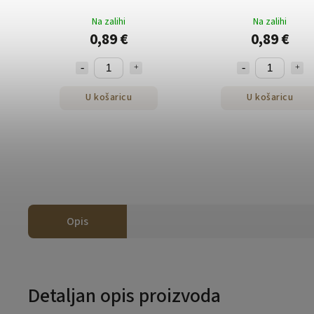
Na zalihi
Na zalihi
0,89 €
0,89 €
U košaricu
U košaricu
Opis
Detaljan opis proizvoda