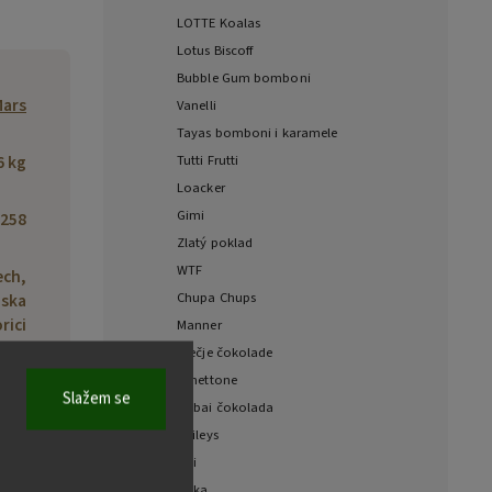
LOTTE Koalas
Lotus Biscoff
Bubble Gum bomboni
ars
Vanelli
Tayas bomboni i karamele
6 kg
Tutti Frutti
Loacker
Gimi
258
Zlatý poklad
WTF
ech,
Chupa Chups
zska
rici
Manner
vou,
Dječje čokolade
blic
Panettone
Slažem se
Dubai čokolada
Baileys
Fizi
Milka