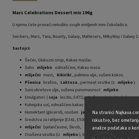
Mars Celebrations Dessert mix 196g
U njemu ćete pronaći nekoliko svojih omiljenih mini čokoladica:
Snickers, Mars, Twix, Bounty, Galaxy, Maltesers, MilkyWay i Galaxy C
Sastojci:
Šećer, Glukozni sirup, Kakao maslac.
Suho
mlijeko
odmašćeni, Kakao masa.
mliječni
mast,
Kikiriki
, palmino ulje, sušeni kokos.
Pšenica
brašno,
Laktoza
, permeat sirutke (z
mlijeko
).
Suncokretovo ulje, sušena punomasnost
mlijeko
.
Emulgatori: (
soja
lecitin, E471),
Jedva
ekstrakt slada.
Kuhinjska sol, odmašćeni kakao prah.
Humektant (glicerol), osušen
jajast
bijela.
Na stranici Najkava.co
Sredstva za rahljenje (E341, E500, E501), ekstrakt vanilije.
iskustvo, bez ometanja 
mliječni
bjelančevine, škrob,
Pšenično
gluten.
analize podataka o kor
Osušena sirutka (iz
mlijeko
), krutina kakaa najmanje 25%.