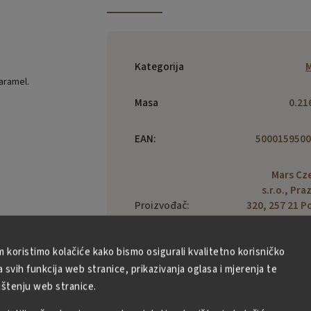
Kategorija
M
aramel.
Masa
0.21
EAN
:
5000159500
Mars Cz
s.r.o., Pra
Proizvođač
:
320, 257 21 Po
nad Saza
Czech Repu
m koristimo kolačiće kako bismo osigurali kvalitetno korisničko
svih funkcija web stranice, prikazivanja oglasa i mjerenja te
ištenju web stranice.