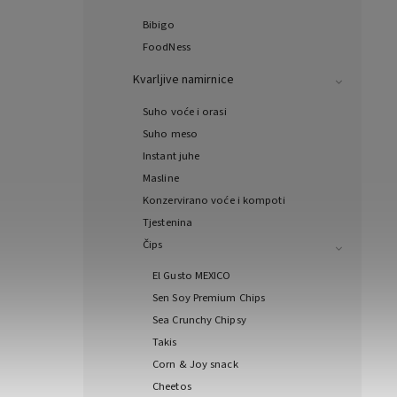
Bibigo
FoodNess
Kvarljive namirnice
Suho voće i orasi
Suho meso
Instant juhe
Masline
Konzervirano voće i kompoti
Tjestenina
Čips
El Gusto MEXICO
Sen Soy Premium Chips
Sea Crunchy Chipsy
Takis
Corn & Joy snack
Cheetos