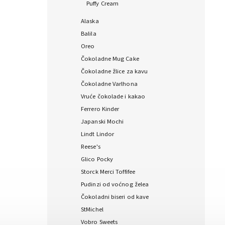
Puffy Cream
Alaska
Balila
Oreo
Čokoladne Mug Cake
Čokoladne žlice za kavu
Čokoladne Varlhona
Vruće čokolade i kakao
Ferrero Kinder
Japanski Mochi
Lindt Lindor
Reese's
Glico Pocky
Storck Merci Toffifee
Pudinzi od voćnog želea
Čokoladni biseri od kave
StMichel
Vobro Sweets