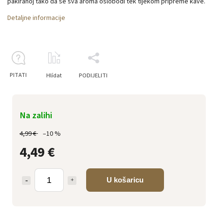
pakiranoj tako da se sva aroma oslobodi tek tijekom pripreme kave.
Detaljne informacije
PITATI
Hlídat
PODIJELITI
Na zalihi
4,99 €
–10 %
4,49 €
U košaricu