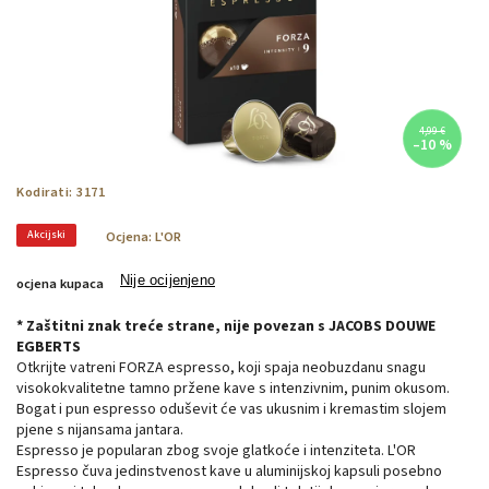
4,99 €
–10 %
Kodirati:
3171
Akcijski
Ocjena:
L'OR
Nije ocijenjeno
ocjena kupaca
* Zaštitni znak treće strane, nije povezan s JACOBS DOUWE
EGBERTS
Otkrijte vatreni FORZA espresso, koji spaja neobuzdanu snagu
visokokvalitetne tamno pržene kave s intenzivnim, punim okusom.
Bogat i pun espresso oduševit će vas ukusnim i kremastim slojem
pjene s nijansama jantara.
Espresso je popularan zbog svoje glatkoće i intenziteta. L'OR
Espresso čuva jedinstvenost kave u aluminijskoj kapsuli posebno