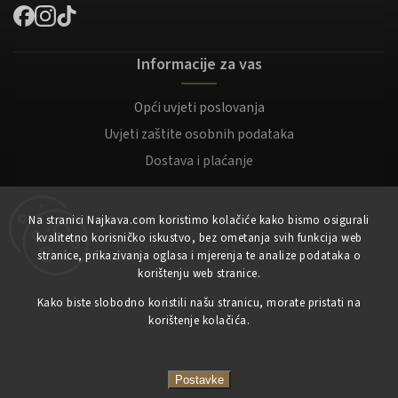
Informacije za vas
Opći uvjeti poslovanja
Uvjeti zaštite osobnih podataka
Dostava i plaćanje
Za kupce
Na stranici Najkava.com koristimo kolačiće kako bismo osigurali
kvalitetno korisničko iskustvo, bez ometanja svih funkcija web
Moj račun
stranice, prikazivanja oglasa i mjerenja te analize podataka o
korištenju web stranice.
Registracija
Prijaviti se
Kako biste slobodno koristili našu stranicu, morate pristati na
korištenje kolačića.
Copyright 2023
NajKava.com
sva prava pridržana
Postavke