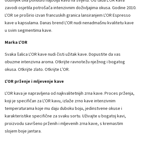
oduvijek bila ponuditi najbolju kavu na svijetu. Od tada L'OR kava
zavodi osjetila potrošača intenzivnim doživljajima okusa. Godine 2010.
L'OR se proširio izvan francuskih granica lansiranjem L'OR Espresso
kave u kapsulama. Danas brend L'OR nudi nenadmašnu kvalitetu kave
u svim segmentima kave.
Marka L'OR
Svaka šalica L'OR kave nudi čisti užitak kave. Dopustite da vas
obuzme intenzivna aroma. Otkrijte ravnotežu nježnog i bogatog
okusa. Otkrijte zlato. Otkrijte L’OR.
L'OR prženje i mljevenje kave
L'OR kava je napravljena od najkvalitetnijih zrna kave. Proces prženja,
koji je specifičan za L'OR kavu, izlaže zrno kave intenzivnim
temperaturama koje mu daju duboku boju, jedinstvene okuse i
karakteristike specifične za svaku sortu. Uživajte u bogatoj kavi,
proizvodu savršeno prženih i mljevenih zrna kave, s kremastim
slojem boje jantara.