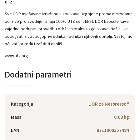
UTZ
Sve L'OR mješavine izrađene su od kave uzgojene prema metodama
održive proizvodnje i imaju 100% UTZ certifikat. L'OR kapsule kave
zajedno podupiru provedbu održivih praksi uzgoja kave. Naš cilj je
poboljšati život poljoprivrednika, radnika i njihovih obitelji. Nastojimo
očuvati prirodu i zaštititi okoliš.
www.utz.org
Dodatni parametri
Kategorija
L'OR za Nespresso®
Masa
0.08 kg
EAN
:
8711000357484