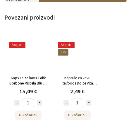
Povezani proizvodi
Akcijski
Akcijski
Tip
Kapsule za kavu Caffe
Kapsule za kavu
Borbone Miscela Blu za
Italfoods Dolce Vita
Nespresso 50 kom
GRAN CREMA za
15,09 €
2,49 €
Nespresso 10 komada
U košaricu
U košaricu