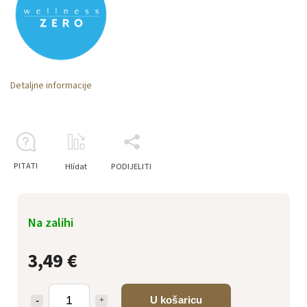
Detaljne informacije
PITATI
Hlídat
PODIJELITI
Na zalihi
3,49 €
U košaricu