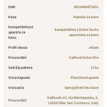
EAN
:
8033406475631
Kava
:
Kapsule za kavu
Kompatibilnost
kompatibilan s Dolce Gusto
aparata za
aparatima za kavu
kavu
:
Profil okusa
:
Ječam
Proizvođač
:
Italfood Dolce Vita
Sadržaj paketa
:
12 ks
Vrsta kapsule
:
Plastična kapsula
Vrsta pića
:
Specijaliteti bez kave
Italfoods srl, Via Nikolajewka, 5,
Proizvođač
:
12020 Villar San Costanzo, Italy