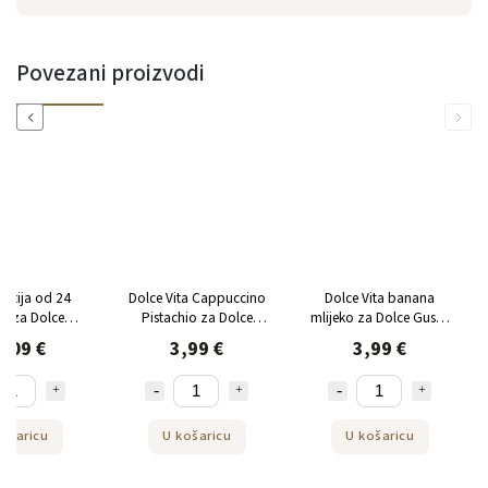
Povezani proizvodi
Previous
Next
kutija od 24
Dolce Vita Cappuccino
Dolce Vita banana
le za Dolce
Pistachio za Dolce
mlijeko za Dolce Gusto
Dolce Vita by
Gusto 12 kapsula
12 kapsula
,09 €
3,99 €
3,99 €
EJKAFE
ošaricu
U košaricu
U košaricu