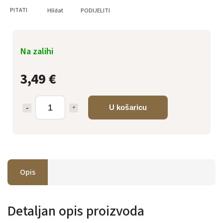
PITATI
Hlídat
PODIJELITI
Na zalihi
3,49 €
U košaricu
Opis
Detaljan opis proizvoda