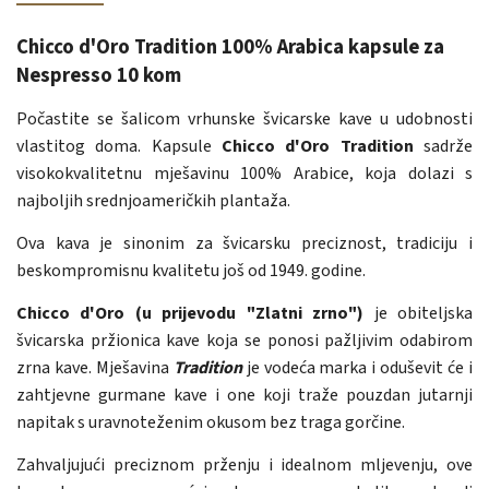
Chicco d'Oro Tradition 100% Arabica kapsule za
Nespresso 10 kom
Počastite se šalicom vrhunske švicarske kave u udobnosti
vlastitog doma. Kapsule
Chicco d'Oro Tradition
sadrže
visokokvalitetnu mješavinu 100% Arabice, koja dolazi s
najboljih srednjoameričkih plantaža.
Ova kava je sinonim za švicarsku preciznost, tradiciju i
beskompromisnu kvalitetu još od 1949. godine.
Chicco d'Oro (u prijevodu "Zlatni zrno")
je obiteljska
švicarska pržionica kave koja se ponosi pažljivim odabirom
zrna kave. Mješavina
Tradition
je vodeća marka i oduševit će i
zahtjevne gurmane kave i one koji traže pouzdan jutarnji
napitak s uravnoteženim okusom bez traga gorčine.
Zahvaljujući preciznom prženju i idealnom mljevenju, ove