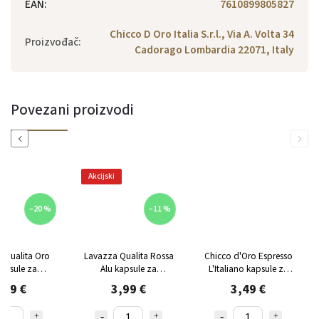
EAN
:
7610899805827
Chicco D Oro Italia S.r.l., Via A. Volta 34
Proizvođač
:
Cadorago Lombardia 22071, Italy
Povezani proizvodi
Previous
Next
Akcijski
–20 %
–11 %
 Qualita Oro
Lavazza Qualita Rossa
Chicco d'Oro Espresso
kapsule za
Alu kapsule za
L'Italiano kapsule za
sso 10 kom
Nespresso 10 kom
Nespresso 10 kom
,99 €
3,99 €
3,49 €