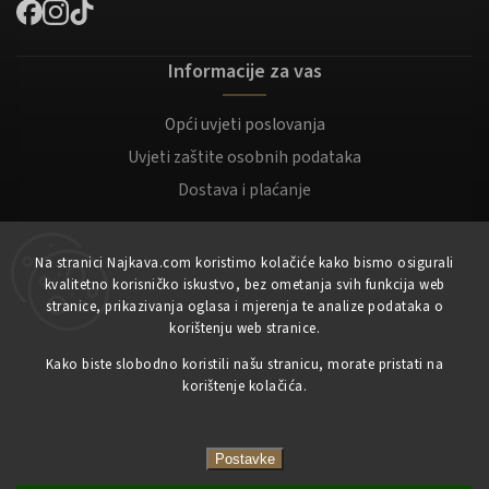
Informacije za vas
Opći uvjeti poslovanja
Uvjeti zaštite osobnih podataka
Dostava i plaćanje
Za kupce
Na stranici Najkava.com koristimo kolačiće kako bismo osigurali
kvalitetno korisničko iskustvo, bez ometanja svih funkcija web
Moj račun
stranice, prikazivanja oglasa i mjerenja te analize podataka o
korištenju web stranice.
Registracija
Kako biste slobodno koristili našu stranicu, morate pristati na
Prijaviti se
korištenje kolačića.
Copyright 2023
NajKava.com
sva prava pridržana
Postavke