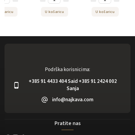
ošaricu
U košaricu
U košaricu
Podrška korisnicima:
+385 91 4433 404 Said +385 91 2424 002
Sanja
info@najkava.com
Pratite nas