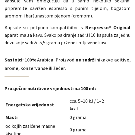
kapsule vam omogućuju da u samo nekoliko sekundi
pripremite savršen espresso s punim tijelom, bogatom
aromom i baršunastom pjenom (cremom).
Kapsule su potpuno kompatibilne s
Nespresso® Original
aparatima za kavu. Svako pakiranje sadrži 10 kapsula za jednu
dozu koje sadrže 5,5 grama pržene i mljevene kave.
Sastojci:
100% Arabica. Proizvod
ne sadrži
nikakve aditive,
arome, konzervanse ili šećer.
Prosječne nutritivne vrijednosti na 100 ml:
cca. 5–10 kJ / 1–2
Energetska vrijednost
kcal
Masti
0 grama
od kojih zasićene masne
0 grama
kiseline