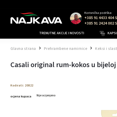
Korisnička podrška:
+385 91 4433 404 
+385 91 2424 002 
TRENUTNE AKCIJE I NOVOSTI
KAPSU
Glavna strana
Prehrambene namirnice
Keksi i slas
/
/
Casali original rum-kokos u bijeloj
Kodirati:
20822
Nije ocijenjeno
ocjena kupaca