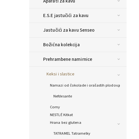
Aparati za kavu
E.S.E jastučići za kavu
Jastučići za kavu Senseo
Božićna kolekcija
Prehrambene namirnice
Keksi i slastice
Namazi od čokolade i orašastih plodova
Nefdesante
Corny
NESTLÉ Kitkat
Hrana bez glutena
TATRAMEL Tatramelky