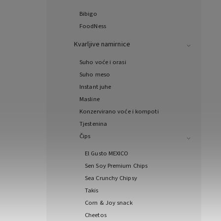
Bibigo
FoodNess
Kvarljive namirnice
Suho voće i orasi
Suho meso
Instant juhe
Masline
Konzervirano voće i kompoti
Tjestenina
Čips
El Gusto MEXICO
Sen Soy Premium Chips
Sea Crunchy Chipsy
Takis
Corn & Joy snack
Cheetos