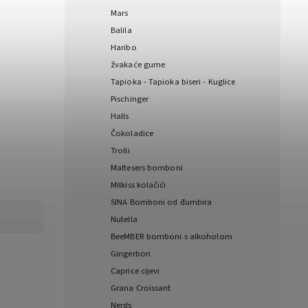
Mars
Balila
Haribo
žvakaće gume
Tapioka - Tapioka biseri - Kuglice
Pischinger
Halls
Čokoladice
Trolli
Maltesers bomboni
Milkiss kolačići
SINA Bomboni od đumbira
Nutella
BeeMBER bomboni s alkoholom
Gingerbon
Caprice cijevi
Grana Croissant
Nerds