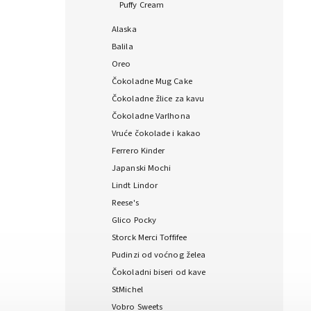
Puffy Cream
Alaska
Balila
Oreo
Čokoladne Mug Cake
Čokoladne žlice za kavu
Čokoladne Varlhona
Vruće čokolade i kakao
Ferrero Kinder
Japanski Mochi
Lindt Lindor
Reese's
Glico Pocky
Storck Merci Toffifee
Pudinzi od voćnog želea
Čokoladni biseri od kave
StMichel
Vobro Sweets