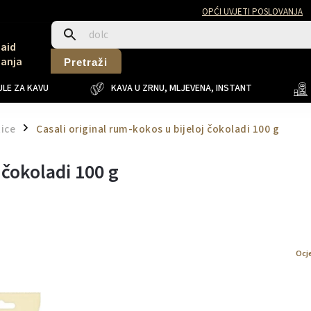
OPĆI UVJETI POSLOVANJA
Said
Sanja
Pretraži
LE ZA KAVU
KAVA U ZRNU, MLJEVENA, INSTANT
tice
Casali original rum-kokos u bijeloj čokoladi 100 g
/
 čokoladi 100 g
Ocj