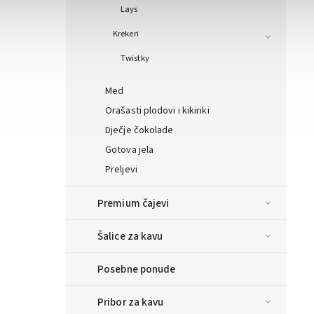
Lays
Krekeri
Twistky
Med
Orašasti plodovi i kikiriki
Dječje čokolade
Gotova jela
Preljevi
Premium čajevi
Šalice za kavu
Posebne ponude
Pribor za kavu