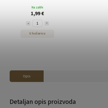
Na zalihi
1,99 €
U košaricu
Opis
Detaljan opis proizvoda