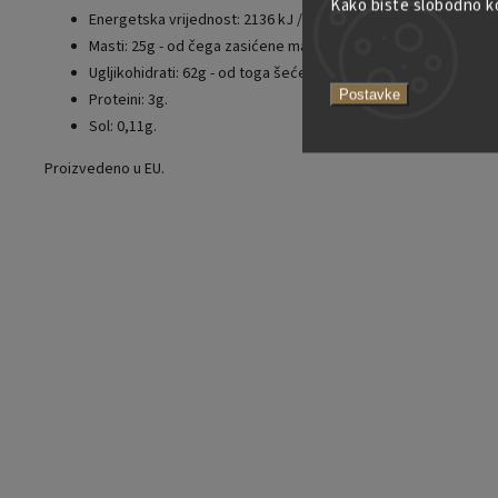
Kako biste slobodno kor
Energetska vrijednost: 2136 kJ / 506 kcal.
Masti: 25g - od čega zasićene masne kiseline 16g.
Ugljikohidrati: 62g - od toga šećeri: 60g.
Postavke
Proteini: 3g.
Sol: 0,11g.
Proizvedeno u EU.