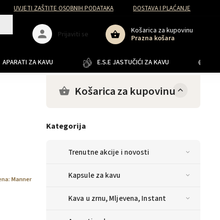
UVJETI ZAŠTITE OSOBNIH PODATAKA
DOSTAVA I PLAĆANJE
Košarica za kupovinu
Prijaviti se
Prazna košara
APARATI ZA KAVU
E.S.E JASTUČIĆI ZA KAVU
JA
Košarica za kupovinu
Kategorija
Trenutne akcije i novosti
Kapsule za kavu
ena:
Manner
Kava u zrnu, Mljevena, Instant