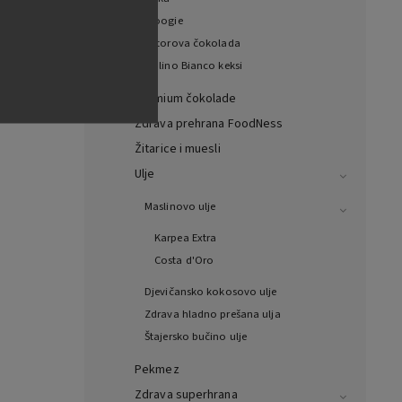
Woogie
Witorova čokolada
Mulino Bianco keksi
Premium čokolade
Zdrava prehrana FoodNess
Žitarice i muesli
Ulje
Maslinovo ulje
Karpea Extra
Costa d'Oro
Djevičansko kokosovo ulje
Zdrava hladno prešana ulja
Štajersko bučino ulje
Pekmez
Zdrava superhrana