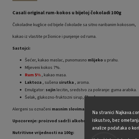
Casali original rum-kokos u bijeloj čokoladi 100g
Čokoladne kuglice od bijele čokolade sa sitno naribanim kokosom,
kakao iz vlastite pržionice i punjenje od ruma.
Sastojci:
Šećer, kakao maslac, punomasno
mlijeko
u prahu.
Mljeveni kokos 7%.
Rum 5%
, kakao masa.
Laktoza
, sušena
sirutka
, aroma.
Emulgator:
sojin
lecitin, sredstvo za poliranje: guma arabika.
Šelak, glukozno-fruktozni sirup,
škrob
.
Alergeni su označeni
masnim slovima
.
Na stranici Najkava.co
iskustvo, bez ometanja 
Upozorenje: proizvod sadrži alkohol.
analize podataka o kor
Nutritivne vrijednosti na 100g: