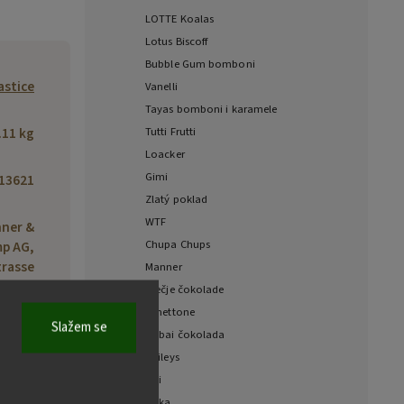
LOTTE Koalas
Lotus Biscoff
Bubble Gum bomboni
lastice
Vanelli
Tayas bomboni i karamele
.11 kg
Tutti Frutti
Loacker
Gimi
13621
Zlatý poklad
WTF
nner &
Chupa Chups
p AG,
trasse
Manner
 Wien,
Dječje čokolade
ustria
Panettone
Slažem se
Dubai čokolada
Baileys
Fizi
Milka