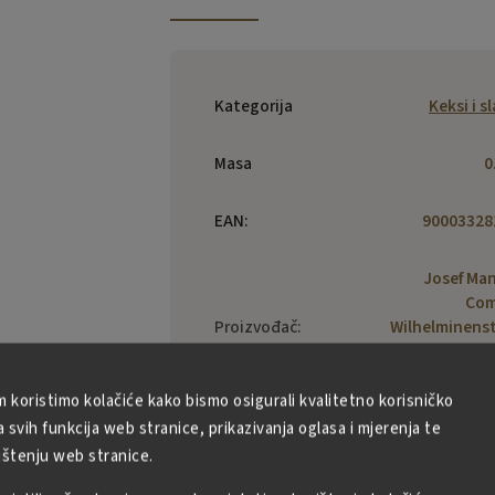
Kategorija
Keksi i s
Masa
0
EAN
:
90003328
Josef Ma
Com
Proizvođač
:
Wilhelminens
6, A-1170
A
m koristimo kolačiće kako bismo osigurali kvalitetno korisničko
svih funkcija web stranice, prikazivanja oglasa i mjerenja te
ištenju web stranice.