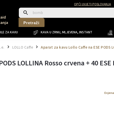
OPĆI UVJETI POSLOVANJA
Said
Sanja
Pretraži
LE ZA KAVU
KAVA U ZRNU, MLJEVENA, INSTANT
.e.
LOLLO Caffe
Aparat za kavu Lollo Caffe na ESE PODS 
/
/
E PODS LOLLINA Rosso crvena + 40 ESE
Ocjena