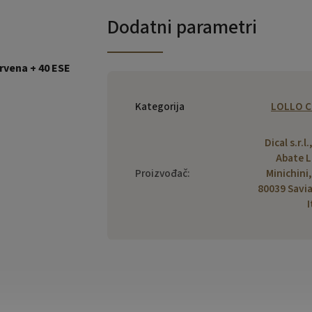
Dodatni parametri
rvena + 40 ESE
Kategorija
LOLLO C
Dical s.r.l.
Abate L
Proizvođač
:
Minichini,
80039 Savi
I