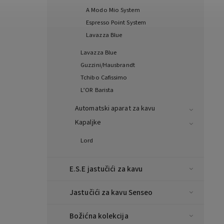
A Modo Mio System
Espresso Point System
Lavazza Blue
Lavazza Blue
Guzzini/Hausbrandt
Tchibo Cafissimo
L’OR Barista
Automatski aparat za kavu
Kapaljke
Lord
E.S.E jastučići za kavu
Jastučići za kavu Senseo
Božićna kolekcija