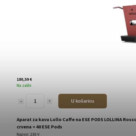
180,59 €
Na zalihi
U košaricu
Aparat za kavu Lollo Caffe na ESE PODS LOLLINA Ross
crvena + 40 ESE Pods
Napon: 230 V