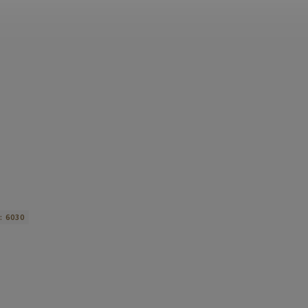
i:
6030