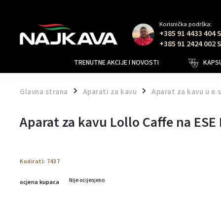
Korisnička podrška:
+385 91 4433 404 
+385 91 2424 002 
TRENUTNE AKCIJE I NOVOSTI
KAPSU
Glavna strana
Aparati za kavu
Aparat za kavu u e.s
/
/
Aparat za kavu Lollo Caffe na ES
Kodirati:
7437
Nije ocijenjeno
ocjena kupaca