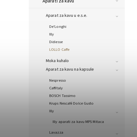
Aparati za kavu
Aparat za kavu u e.s.e.
De'Longhi
Illy
Didiesse
LOLLO Caffe
Moka kuhalo
Aparat za kavu na kapsule
Nespresso
Caffitaly
BOSCH Tassimo
Krups Nescafé Dolce Gusto
Illy
Illy aparati za kavu MPS Mitaca
Lavazza