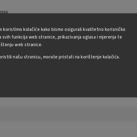
esso
om
m koristimo kolačiće kako bismo osigurali kvalitetno korisničko
svih funkcija web stranice, prikazivanja oglasa i mjerenja te
ištenju web stranice.
istili našu stranicu, morate pristati na korištenje kolačića.