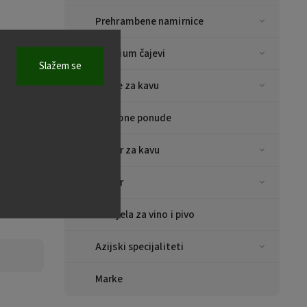
Prehrambene namirnice
Premium čajevi
Slažem se
Šalice za kavu
Posebne ponude
Pribor za kavu
Pribor
Predjela za vino i pivo
Azijski specijaliteti
Marke