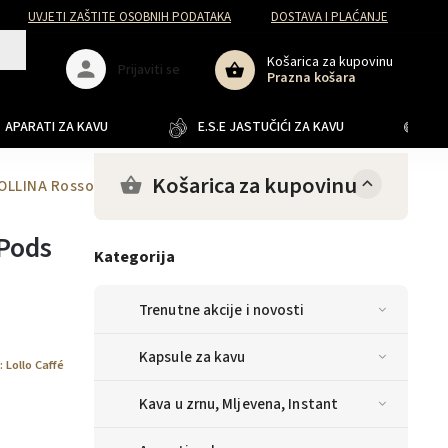
UVJETI ZAŠTITE OSOBNIH PODATAKA
DOSTAVA I PLAĆANJE
Košarica za kupovinu
Prijaviti se
Prazna košara
APARATI ZA KAVU
E.S.E JASTUČIĆI ZA KAVU
JA
Košarica za kupovinu
LOLLINA Rosso crvena + 40 ESE Pods
 Pods
Kategorija
Trenutne akcije i novosti
Kapsule za kavu
:
Lollo Caffé
Kava u zrnu, Mljevena, Instant