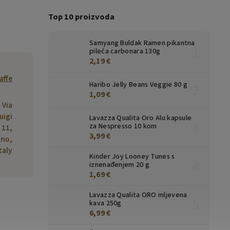
Top 10 proizvoda
Samyang Buldak Ramen pikantna
pileća carbonara 130g
2,19 €
affe
Haribo Jelly Beans Veggie 80 g
1,09 €
, Via
uigi
Lavazza Qualita Oro Alu kapsule
za Nespresso 10 kom
 11,
3,99 €
ano,
taly
Kinder Joy Looney Tunes s
iznenađenjem 20 g
1,69 €
Lavazza Qualita ORO mljevena
kava 250g
6,99 €