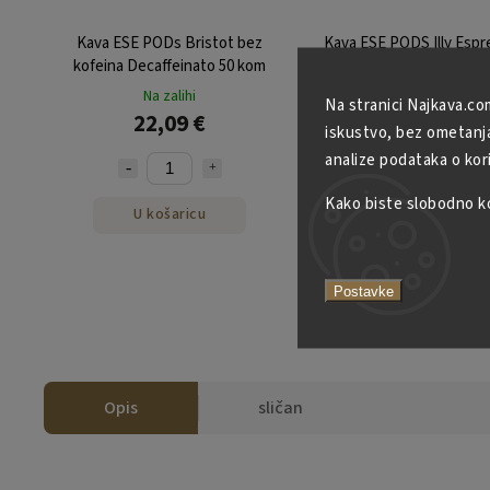
Kava ESE PODs Bristot bez
Kava ESE PODS Illy Espr
kofeina Decaffeinato 50 kom
Classico LUNGO 200 k
Na zalihi
Na zalihi
Na stranici Najkava.co
22,09 €
62,29 €
iskustvo, bez ometanja 
analize podataka o kor
Kako biste slobodno kor
U košaricu
U košaricu
Postavke
Opis
sličan