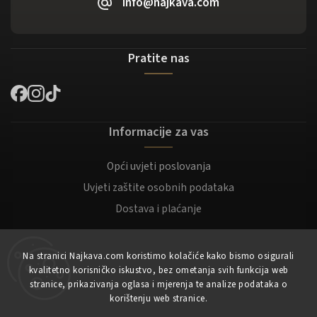
info@najkava.com
Pratite nas
Informacije za vas
Opći uvjeti poslovanja
Uvjeti zaštite osobnih podataka
Dostava i plaćanje
Za kupce
Na stranici Najkava.com koristimo kolačiće kako bismo osigurali
kvalitetno korisničko iskustvo, bez ometanja svih funkcija web
Moj račun
stranice, prikazivanja oglasa i mjerenja te analize podataka o
korištenju web stranice.
Registracija