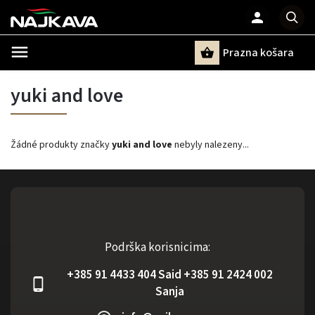
Prazna košara
Pretraži
yuki and love
Žádné produkty značky
yuki and love
nebyly nalezeny...
Podrška korisnicima:
+385 91 4433 404 Said +385 91 2424 002
Sanja