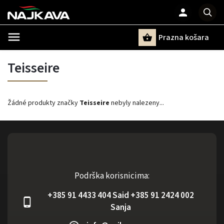
Prazna košara
Pretraži
Teisseire
Žádné produkty značky
Teisseire
nebyly nalezeny...
Podrška korisnicima:
+385 91 4433 404 Said +385 91 2424 002
Sanja