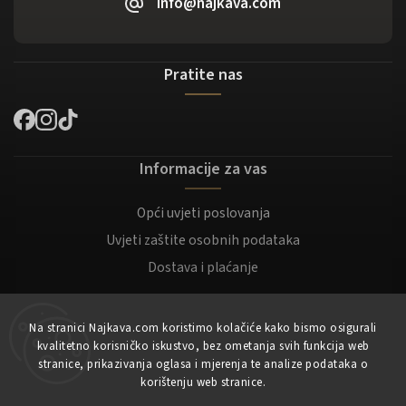
info@najkava.com
Pratite nas
Informacije za vas
Opći uvjeti poslovanja
Uvjeti zaštite osobnih podataka
Dostava i plaćanje
Za kupce
Na stranici Najkava.com koristimo kolačiće kako bismo osigurali
kvalitetno korisničko iskustvo, bez ometanja svih funkcija web
Moj račun
stranice, prikazivanja oglasa i mjerenja te analize podataka o
korištenju web stranice.
Registracija