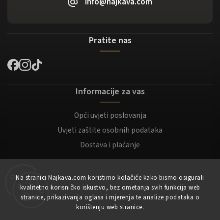
info@najkava.com
Pratite nas
Informacije za vas
Opći uvjeti poslovanja
Uvjeti zaštite osobnih podataka
Dostava i plaćanje
Za kupce
Na stranici Najkava.com koristimo kolačiće kako bismo osigurali
kvalitetno korisničko iskustvo, bez ometanja svih funkcija web
Moj račun
stranice, prikazivanja oglasa i mjerenja te analize podataka o
korištenju web stranice.
Registracija