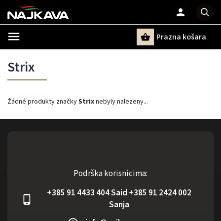
Prazna košara
Pretraži
Strix
Žádné produkty značky
Strix
nebyly nalezeny...
Podrška korisnicima:
+385 91 4433 404 Said +385 91 2424 002
Sanja