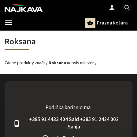
Prazna košara
Pretraži
Roksana
Žádné produkty značky
Roksana
nebyly nalezeny...
Podrška korisnicima:
+385 91 4433 404 Said +385 91 2424 002
Sanja