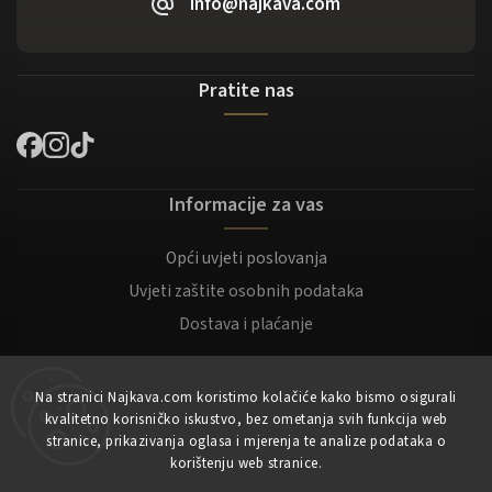
info@najkava.com
Pratite nas
Informacije za vas
Opći uvjeti poslovanja
Uvjeti zaštite osobnih podataka
Dostava i plaćanje
Za kupce
Na stranici Najkava.com koristimo kolačiće kako bismo osigurali
kvalitetno korisničko iskustvo, bez ometanja svih funkcija web
Moj račun
stranice, prikazivanja oglasa i mjerenja te analize podataka o
korištenju web stranice.
Registracija