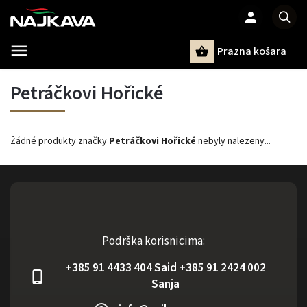
Prazna košara
Pretraži
Petráčkovi Hořické
Žádné produkty značky
Petráčkovi Hořické
nebyly nalezeny...
Podrška korisnicima:
+385 91 4433 404 Said +385 91 2424 002
Sanja