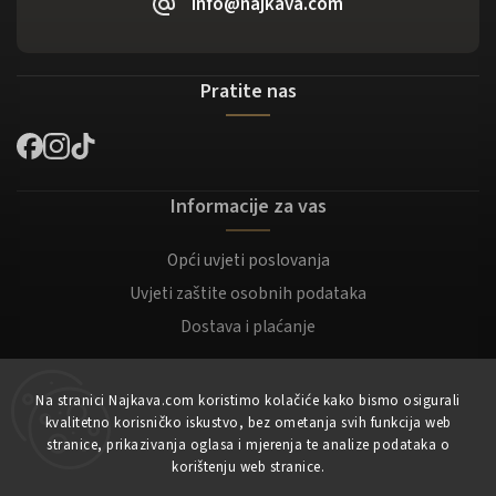
info@najkava.com
Pratite nas
Informacije za vas
Opći uvjeti poslovanja
Uvjeti zaštite osobnih podataka
Dostava i plaćanje
Za kupce
Na stranici Najkava.com koristimo kolačiće kako bismo osigurali
kvalitetno korisničko iskustvo, bez ometanja svih funkcija web
Moj račun
stranice, prikazivanja oglasa i mjerenja te analize podataka o
korištenju web stranice.
Registracija