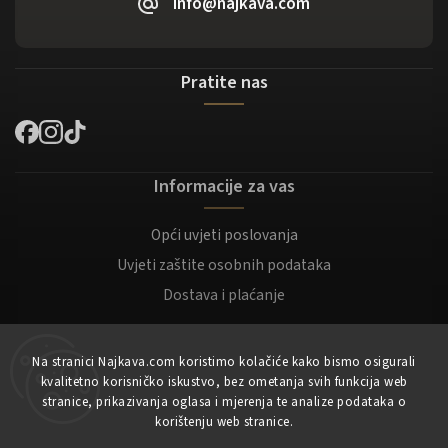
info@najkava.com
Pratite nas
Informacije za vas
Opći uvjeti poslovanja
Uvjeti zaštite osobnih podataka
Dostava i plaćanje
Za kupce
Na stranici Najkava.com koristimo kolačiće kako bismo osigurali
kvalitetno korisničko iskustvo, bez ometanja svih funkcija web
Moj račun
stranice, prikazivanja oglasa i mjerenja te analize podataka o
korištenju web stranice.
Registracija