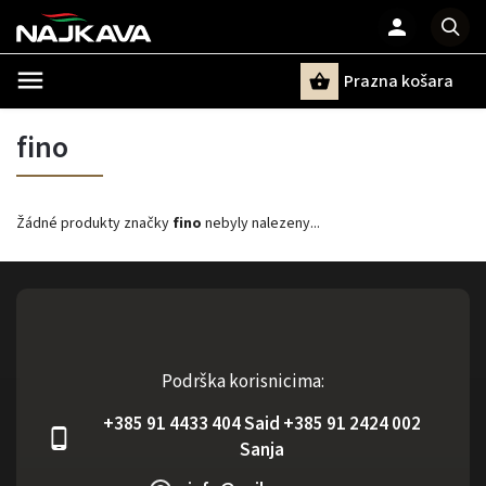
Prazna košara
Pretraži
fino
Žádné produkty značky
fino
nebyly nalezeny...
Podrška korisnicima:
+385 91 4433 404 Said +385 91 2424 002
Sanja