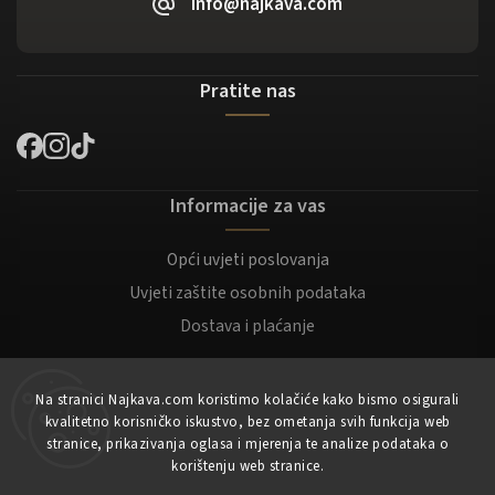
info@najkava.com
Pratite nas
Informacije za vas
Opći uvjeti poslovanja
Uvjeti zaštite osobnih podataka
Dostava i plaćanje
Za kupce
Na stranici Najkava.com koristimo kolačiće kako bismo osigurali
kvalitetno korisničko iskustvo, bez ometanja svih funkcija web
Moj račun
stranice, prikazivanja oglasa i mjerenja te analize podataka o
korištenju web stranice.
Registracija