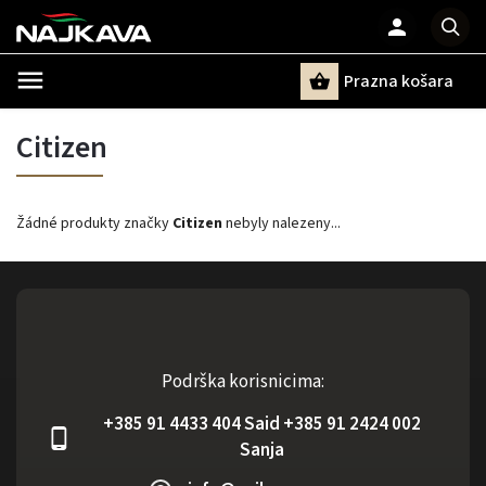
Prazna košara
Pretraži
Citizen
Žádné produkty značky
Citizen
nebyly nalezeny...
Podrška korisnicima:
+385 91 4433 404 Said +385 91 2424 002
Sanja