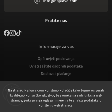
info@najkava.com
Pratite nas
Informacije za vas
Opći uvjeti poslovanja
Uvjeti zaštite osobnih podataka
Dostava i plaćanje
Za kupce
Na stranici Najkava.com koristimo kolačiće kako bismo osigurali
kvalitetno korisničko iskustvo, bez ometanja svih funkcija web
Moj račun
stranice, prikazivanja oglasa i mjerenja te analize podataka o
korištenju web stranice.
Registracija