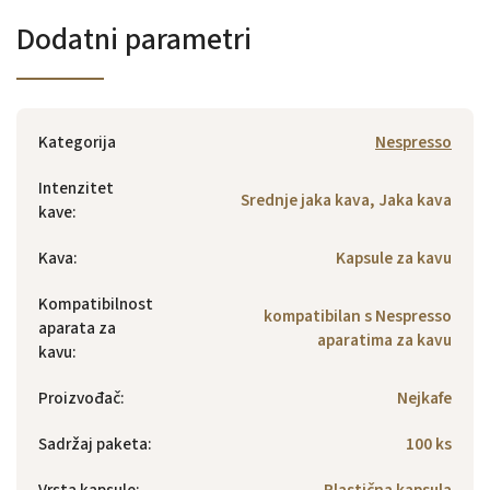
Dodatni parametri
Kategorija
Nespresso
Intenzitet
Srednje jaka kava, Jaka kava
kave
:
Kava
:
Kapsule za kavu
Kompatibilnost
kompatibilan s Nespresso
aparata za
aparatima za kavu
kavu
:
Proizvođač
:
Nejkafe
Sadržaj paketa
:
100 ks
Vrsta kapsule
:
Plastična kapsula