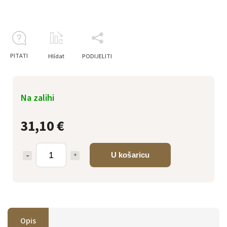
PITATI
Hlídat
PODIJELITI
Na zalihi
31,10 €
U košaricu
Opis