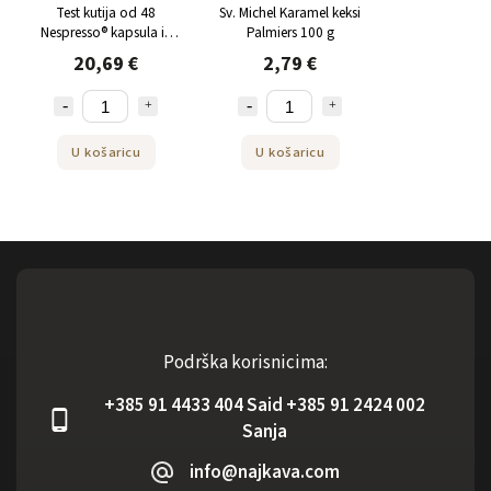
Test kutija od 48
Sv. Michel Karamel keksi
Nespresso® kapsula iz
Palmiers 100 g
NEJKAFE 1 kom
20,69 €
2,79 €
U košaricu
U košaricu
Podrška korisnicima:
+385 91 4433 404 Said +385 91 2424 002
Sanja
info@najkava.com