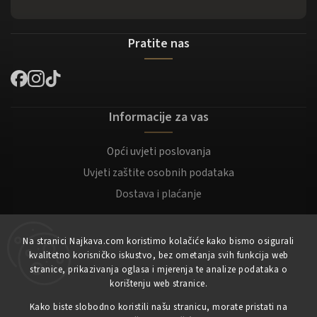
Pratite nas
Informacije za vas
Opći uvjeti poslovanja
Uvjeti zaštite osobnih podataka
Dostava i plaćanje
Za kupce
Na stranici Najkava.com koristimo kolačiće kako bismo osigurali
kvalitetno korisničko iskustvo, bez ometanja svih funkcija web
Moj račun
stranice, prikazivanja oglasa i mjerenja te analize podataka o
korištenju web stranice.
Registracija
Kako biste slobodno koristili našu stranicu, morate pristati na
Prijaviti se