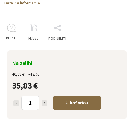
Detaljne informacije
PITATI
Hlídat
PODIJELITI
Na zalihi
40,98 €
–12 %
35,83 €
U košaricu