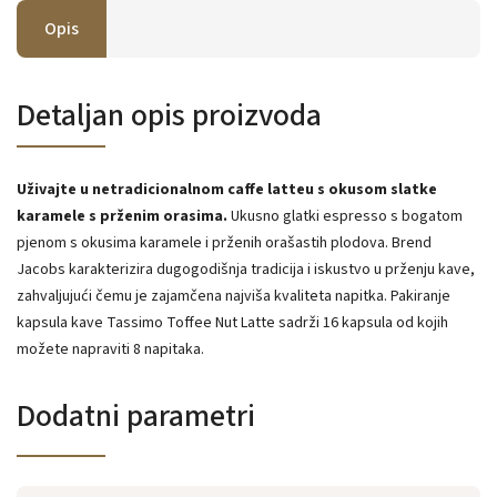
Opis
Detaljan opis proizvoda
Uživajte u netradicionalnom caffe latteu s okusom slatke
karamele s prženim orasima.
Ukusno glatki espresso s bogatom
pjenom s okusima karamele i prženih orašastih plodova. Brend
Jacobs karakterizira dugogodišnja tradicija i iskustvo u prženju kave,
zahvaljujući čemu je zajamčena najviša kvaliteta napitka. Pakiranje
kapsula kave Tassimo Toffee Nut Latte sadrži 16 kapsula od kojih
možete napraviti 8 napitaka.
Dodatni parametri