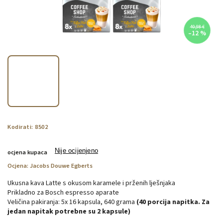
40,98 €
–12 %
Kodirati:
8502
Nije ocijenjeno
ocjena kupaca
Ocjena:
Jacobs Douwe Egberts
Ukusna kava Latte s okusom karamele i prženih lješnjaka
Prikladno za Bosch espresso aparate
Veličina pakiranja: 5x 16 kapsula, 640 grama
(40 porcija napitka. Za
jedan napitak potrebne su 2 kapsule)