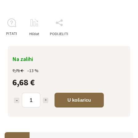
PITATI
Hlídat
PODIJELITI
Na zalihi
7,71 €
–13 %
6,68 €
U košaricu