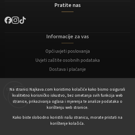
Pratite nas
Informacije za vas
Opći uvjeti poslovanja
Uvjeti zaštite osobnih podataka
Dostava i plaćanje
Za kupce
Na stranici Najkava.com koristimo kolačiće kako bismo osigurali
kvalitetno korisničko iskustvo, bez ometanja svih funkcija web
Moj račun
stranice, prikazivanja oglasa i mjerenja te analize podataka o
korištenju web stranice.
Registracija
Prijaviti se
Kako biste slobodno koristili našu stranicu, morate pristati na
korištenje kolačića.