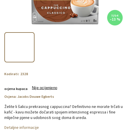
7,71 €
–13 %
Kodirati:
2328
Nije ocijenjeno
ocjena kupaca
Ocjena:
Jacobs Douwe Egberts
Želite li šalicu prekrasnog cappuccina? Definitivno ne morate trčati u
kafić - kavu možete dočarati spojem intenzivnog espressa i fine
mliječne pjene u udobnosti svog doma ili ureda.
Detaljne informacije