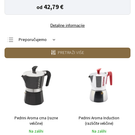
42,79 €
od
Detaljne informacije
Preporučujemo
Najjeftiniji
PRETRAŽI VIŠE
Najskuplji
Najprodavanije
Po abecedi
Pedrini Aroma crna (razne
Pedrini Aroma Induction
veličine)
(različite veličine)
Na zalihi
Na zalihi