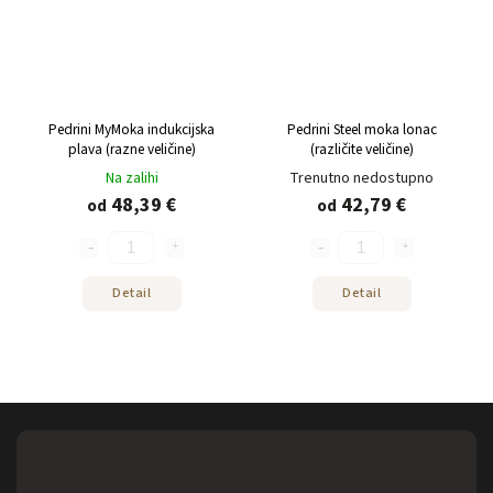
Pedrini MyMoka indukcijska
Pedrini Steel moka lonac
plava (razne veličine)
(različite veličine)
Na zalihi
Trenutno nedostupno
48,39 €
42,79 €
od
od
Detail
Detail