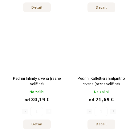
Detail
Detail
Pedrini Infinity crvena (razne
Pedrini Kaffettiera Briljantno
veličine)
crvena (razne veličine)
Na zalihi
Na zalihi
30,19 €
21,69 €
od
od
Detail
Detail