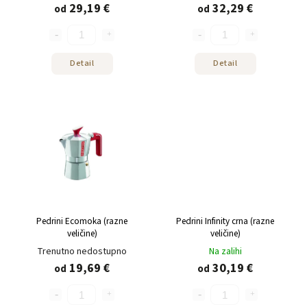
29,19 €
32,29 €
od
od
Detail
Detail
Pedrini Ecomoka (razne
Pedrini Infinity crna (razne
veličine)
veličine)
Trenutno nedostupno
Na zalihi
19,69 €
30,19 €
od
od