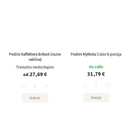
Pedrini Kaffettiera Brillant (razne
Pedrini MyMoka Color 6 porcija
veličine)
Na zalihi
Trenutno nedostupno
31,79 €
27,69 €
od
Detail
Detail