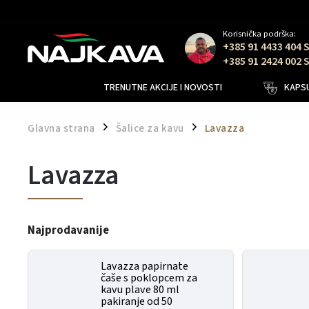
Korisnička podrška:
+385 91 4433 404 
+385 91 2424 002 
TRENUTNE AKCIJE I NOVOSTI
KAPSU
Glavna strana
Šalice za kavu
Lavazza
/
/
Lavazza
Najprodavanije
Lavazza papirnate
čaše s poklopcem za
kavu plave 80 ml
pakiranje od 50