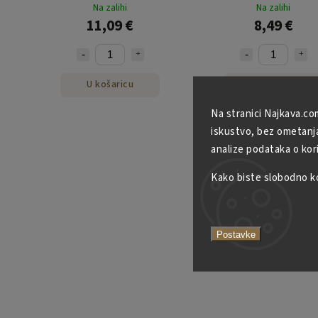
Na zalihi
Na zalihi
11,09 €
8,49 €
U košaricu
U košaricu
Na stranici Najkava.co
iskustvo, bez ometanja 
analize podataka o kor
Kako biste slobodno kor
Postavke