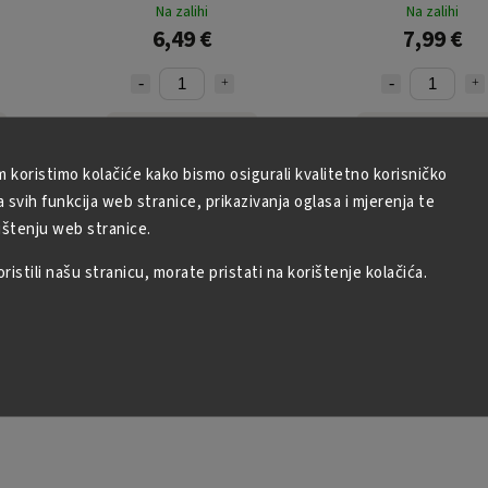
Na zalihi
Na zalihi
6,49 €
7,99 €
U košaricu
U košaricu
m koristimo kolačiće kako bismo osigurali kvalitetno korisničko
svih funkcija web stranice, prikazivanja oglasa i mjerenja te
ištenju web stranice.
istili našu stranicu, morate pristati na korištenje kolačića.