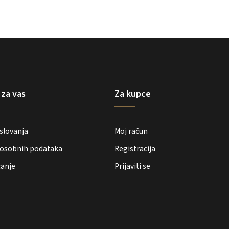
 za vas
Za kupce
oslovanja
Moj račun
e osobnih podataka
Registracija
ćanje
Prijaviti se