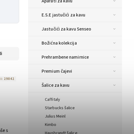
Aparati za kavu
E.S.E jastučići za kavu
Jastučići za kavu Senseo
Božićna kolekcija
i
Prehrambene namirnice
Premium čajevi
ti:
29842
Šalice za kavu
Caffitaly
Starbucks šalice
Julius Meinl
Kimbo
aše s
Hausbrandt šalice