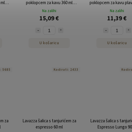
 ml
poklopcem za kavu 360 ml
poklopcem za kavu plav
da
pakiranje od 50 komada
pakiranje od 50 ko
Na zalihi
Na zalihi
15,09 €
11,39 €
U košaricu
U košaricu
i:
5685
Kodirati:
2433
Kodir
em za
Lavazza šalica s tanjurićem za
Lavazza šalica s tanjur
l
espresso 60 ml
Espresso Lungo 90