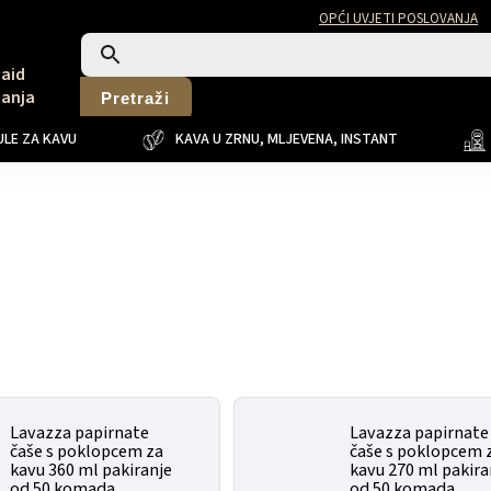
OPĆI UVJETI POSLOVANJA
Said
Sanja
Pretraži
LE ZA KAVU
KAVA U ZRNU, MLJEVENA, INSTANT
Lavazza papirnate
Lavazza papirnate
čaše s poklopcem za
čaše s poklopcem 
kavu 360 ml pakiranje
kavu 270 ml pakira
od 50 komada
od 50 komada