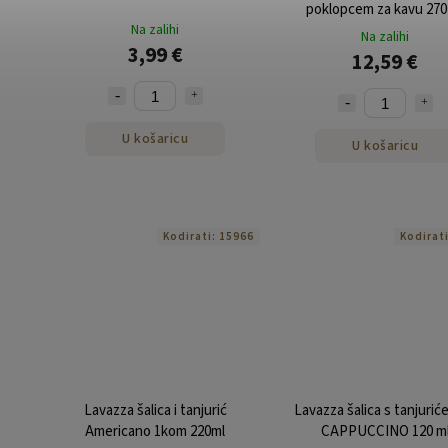
poklopcem za kavu 270
Na zalihi
pakiranje od 50 koma
Na zalihi
3,99 €
12,59 €
U košaricu
U košaricu
Kodirati:
15966
Kodirat
Lavazza šalica i tanjurić
Lavazza šalica s tanjurić
Americano 1kom 220ml
CAPPUCCINO 120 m