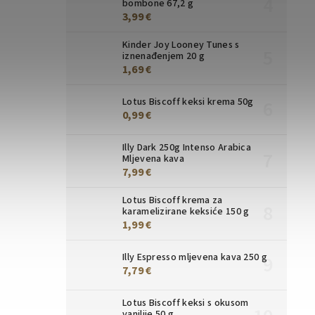
bombone 67,2 g
3,99 €
Kinder Joy Looney Tunes s
iznenađenjem 20 g
1,69 €
Lotus Biscoff keksi krema 50g
0,99 €
Illy Dark 250g Intenso Arabica
Mljevena kava
7,99 €
Lotus Biscoff krema za
karamelizirane keksiće 150 g
1,99 €
Illy Espresso mljevena kava 250 g
7,79 €
Lotus Biscoff keksi s okusom
vanilije 50 g