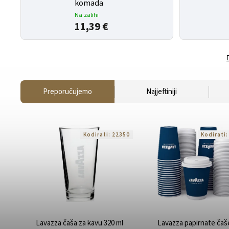
komada
Na zalihi
11,39 €
Preporučujemo
Najjeftiniji
Kodirati:
22350
Kodirati
Lavazza čaša za kavu 320 ml
Lavazza papirnate čaš