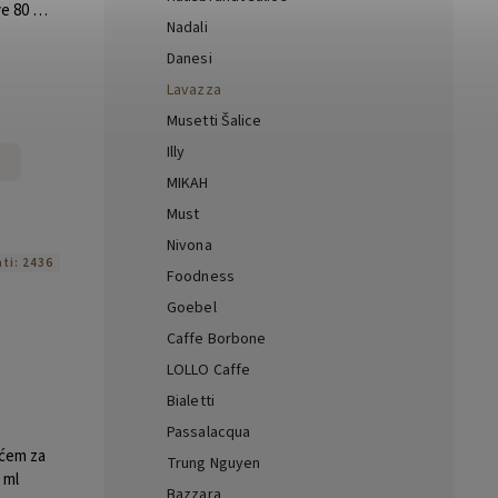
e 80 ml
Nadali
mada
Danesi
Lavazza
Musetti Šalice
Illy
MIKAH
Must
Nivona
ati:
2436
Foodness
Goebel
Caffe Borbone
LOLLO Caffe
Bialetti
Passalacqua
ićem za
Trung Nguyen
 ml
Bazzara