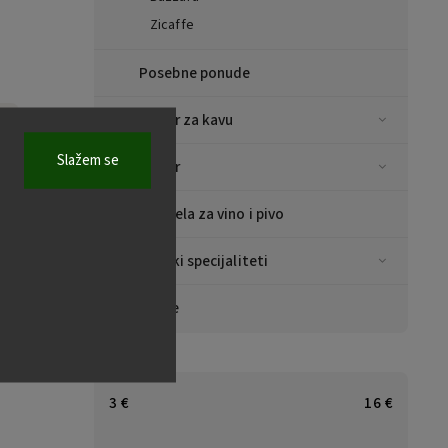
Zicaffe
Posebne ponude
Pribor za kavu
Slažem se
Pribor
Predjela za vino i pivo
Azijski specijaliteti
Marke
3
€
16
€