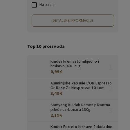
Na zalihi
DETALJNE INFORMACIJE
Top 10 proizvoda
Kinder kremasto mliječno i
hrskavo jaje 19 g
0,99 €
Aluminijske kapsule L'OR Espresso
Or Rose Za Nespresso 10 kom
3,49 €
Samyang Buldak Ramen pikantna
pileća carbonara 130g
2,19 €
Kinder Ferrero hrskave čokoladne