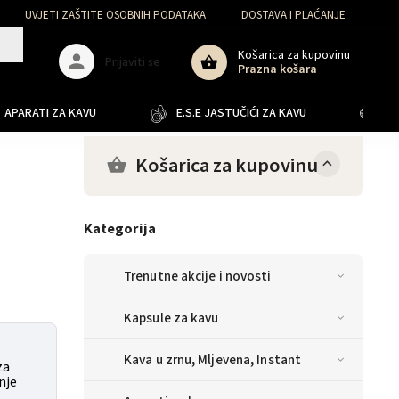
UVJETI ZAŠTITE OSOBNIH PODATAKA
DOSTAVA I PLAĆANJE
Košarica za kupovinu
Prijaviti se
Prazna košara
APARATI ZA KAVU
E.S.E JASTUČIĆI ZA KAVU
JA
Košarica za kupovinu
Kategorija
Trenutne akcije i novosti
Kapsule za kavu
Kava u zrnu, Mljevena, Instant
za
nje