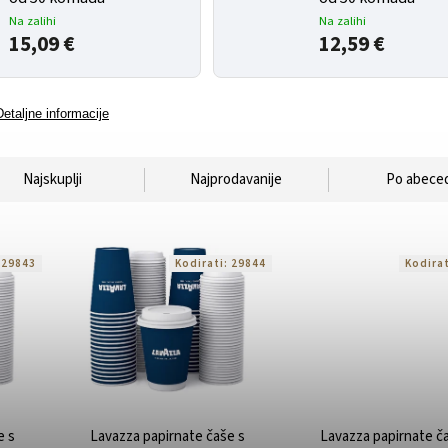
Na zalihi
Na zalihi
15,09 €
12,59 €
Detaljne informacije
Najskuplji
Najprodavanije
Po abeced
:
29843
Kodirati:
29844
Kodira
e s
Lavazza papirnate čaše s
Lavazza papirnate č