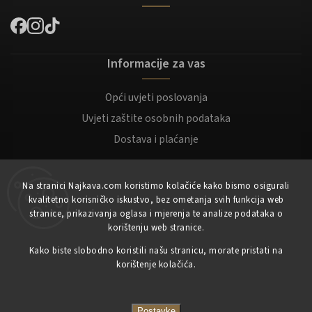
Informacije za vas
Opći uvjeti poslovanja
Uvjeti zaštite osobnih podataka
Dostava i plaćanje
Za kupce
Na stranici Najkava.com koristimo kolačiće kako bismo osigurali
kvalitetno korisničko iskustvo, bez ometanja svih funkcija web
Moj račun
stranice, prikazivanja oglasa i mjerenja te analize podataka o
korištenju web stranice.
Registracija
Prijaviti se
Kako biste slobodno koristili našu stranicu, morate pristati na
korištenje kolačića.
Copyright 2023
NajKava.com
sva prava pridržana
Postavke