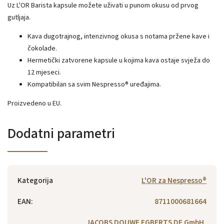
Uz L'OR Barista kapsule možete uživati ​​u punom okusu od prvog
gutljaja.
Kava dugotrajnog, intenzivnog okusa s notama pržene kave i
čokolade.
Hermetički zatvorene kapsule u kojima kava ostaje svježa do
12 mjeseci.
Kompatibilan sa svim Nespresso® uređajima.
Proizvedeno u EU.
Dodatni parametri
Kategorija
L'OR za Nespresso®
EAN
:
8711000681664
JACOBS DOUWE EGBERTS DE GmbH,