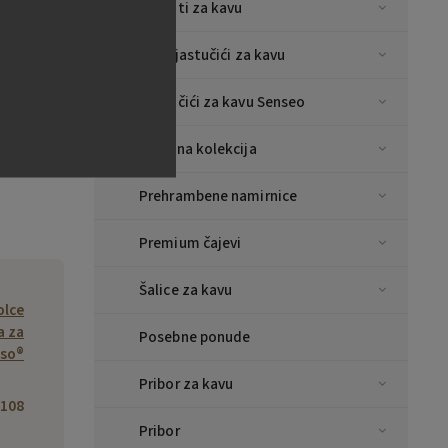
Aparati za kavu
E.S.E jastučići za kavu
Jastučići za kavu Senseo
Božićna kolekcija
Prehrambene namirnice
Premium čajevi
Šalice za kavu
olce
a za
Posebne ponude
sso®
Pribor za kavu
108
Pribor