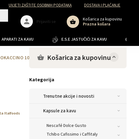
UVJETI ZAŠTITE OSOBNIH PODATAKA
DOSTAVA I PLAĆANJE
Košarica za kupovinu
Prijaviti se
Prazna košara
APARATI ZA KAVU
E.S.E JASTUČIĆI ZA KAVU
JA
Košarica za kupovinu
a MOKACCINO 10 kom
Kategorija
Trenutne akcije i novosti
Kapsule za kavu
ta Italfoods
Nescafé Dolce Gusto
Tchibo Cafissimo i Caffitaly