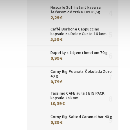
Nescafe 3u1 Instant kava sa
šećerom od trske 10x16,5g
2,29 €
Caffé Borbone Cappuccino
kapsule za Dolce Gusto 16 kom
5,59 €
Dupetky s čilijem i limetom 70 g
0,99 €
Corny Big Peanuts-Čokolada Zero
40 g
0,79 €
Tassimo CAFE au lait BIG PACK
kapsule 24 kom
10,39 €
Corny Big Salted Caramel bar 40 g
0,89 €