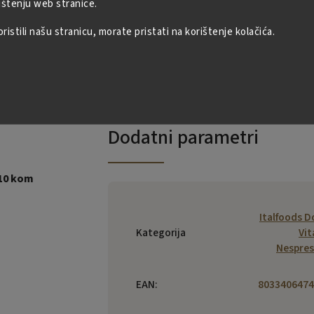
ištenju web stranice.
istili našu stranicu, morate pristati na korištenje kolačića.
Dodatni parametri
 10 kom
Italfoods D
Kategorija
Vit
Nespre
EAN
:
8033406474