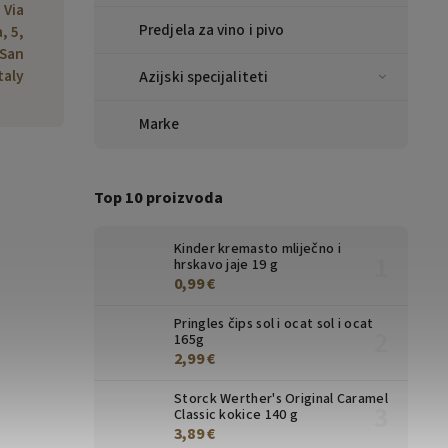
 Via
Predjela za vino i pivo
, 5,
 San
taly
Azijski specijaliteti
Marke
Top 10 proizvoda
Kinder kremasto mliječno i
hrskavo jaje 19 g
0,99 €
Pringles čips sol i ocat sol i ocat
165g
2,99 €
Storck Werther's Original Caramel
Classic kokice 140 g
3,89 €