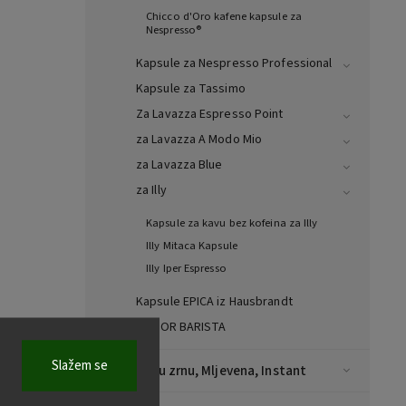
Chicco d'Oro kafene kapsule za
Nespresso®
Kapsule za Nespresso Professional
Kapsule za Tassimo
Za Lavazza Espresso Point
za Lavazza A Modo Mio
za Lavazza Blue
za Illy
Kapsule za kavu bez kofeina za Illy
Illy Mitaca Kapsule
Illy Iper Espresso
Kapsule EPICA iz Hausbrandt
za L’OR BARISTA
Slažem se
Kava u zrnu, Mljevena, Instant