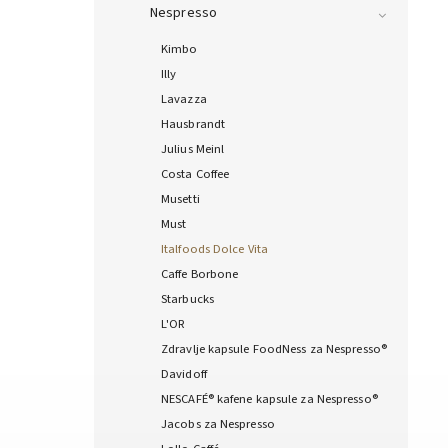
Nespresso
Kimbo
Illy
Lavazza
Hausbrandt
Julius Meinl
Costa Coffee
Musetti
Must
Italfoods Dolce Vita
Caffe Borbone
Starbucks
L'OR
Zdravlje kapsule FoodNess za Nespresso®
Davidoff
NESCAFÉ® kafene kapsule za Nespresso®
Jacobs za Nespresso