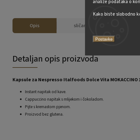
analize podataka o kor
Kako biste slobodno kor
Opis
sličan
Postavke
Detaljan opis proizvoda
Kapsule za Nespresso Italfoods Dolce Vita MOKACCINO
Instant napitak od kave.
Cappuccino napitak s mlijekom i čokoladom.
Pijte s kremastom pjenom.
Proizvod bez glutena.