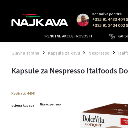
Korisnička podrška:
+385 91 4433 404 
+385 91 2424 002 
TRENUTNE AKCIJE I NOVOSTI
KAPSU
Glavna strana
Kapsule za kavu
Nespresso
Ital
/
/
/
Kapsule za Nespresso Italfoods D
Kodirati:
4408
Nije ocijenjeno
ocjena kupaca