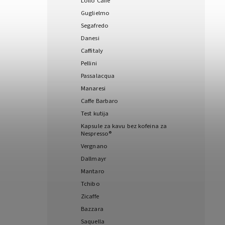
Lollo Caffé
Guglielmo
Segafredo
Danesi
Caffitaly
Pellini
Passalacqua
Manaresi
Caffe Barbaro
Test kutija
Kapsule za kavu bez kofeina za
Nespresso®
Vergnano
Dallmayr
Mantaro
Tchibo
Zicaffe
Bazzara
Saquella