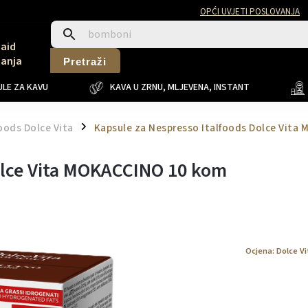
OPĆI UVJETI POSLOVANJA
Said
Sanja
Pretraži
LE ZA KAVU
KAVA U ZRNU, MLJEVENA, INSTANT
foods Dolce Vita
Kapsule za Nespresso Italfoods Dolce Vit
/
olce Vita MOKACCINO 10 kom
Ocjena:
Dolce Vi