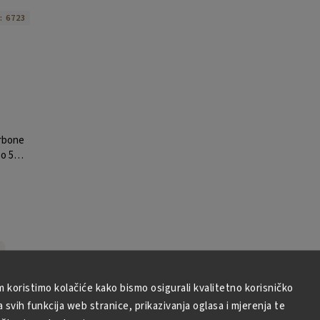
i:
6723
orbone
o 50
m koristimo kolačiće kako bismo osigurali kvalitetno korisničko
svih funkcija web stranice, prikazivanja oglasa i mjerenja te