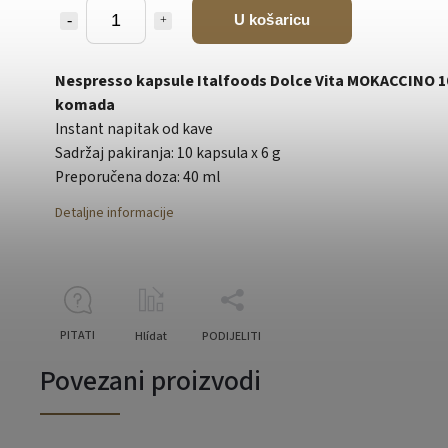
U košaricu
Nespresso kapsule Italfoods Dolce Vita MOKACCINO 1
komada
Instant napitak od kave
Sadržaj pakiranja: 10 kapsula x 6 g
Preporučena doza: 40 ml
Detaljne informacije
PITATI
Hlídat
PODIJELITI
Povezani proizvodi