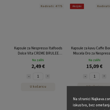
Kodirati:
4775
Kodirat
Akcijski
Kapsule za Nespresso Italfoods
Kapsule za kavu Caffe B
Dolce Vita CREME BRULEE
Miscela Oro za Nespress
mliječni napitak 10 kom
kom
Na zalihi
Na zalihi
2,49 €
15,09 €
U košaricu
U košaricu
Na stranici Najkava.co
iskustvo, bez ometanja 