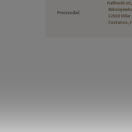
Italfoods srl,
Nikolajewka
Proizvođač
:
12020 Villar
Costanzo, I