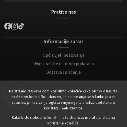
Pratite nas
Informacije za vas
Opći uvjeti poslovanja
Uvjeti zaštite osobnih podataka
Dostava i plaćanje
Za kupce
Na stranici Najkava.com koristimo kolačiće kako bismo osigurali
kvalitetno korisničko iskustvo, bez ometanja svih funkcija web
Moj račun
stranice, prikazivanja oglasa i mjerenja te analize podataka o
korištenju web stranice.
Registracija
Prijaviti se
Kako biste slobodno koristili našu stranicu, morate pristati na
korištenje kolačića.