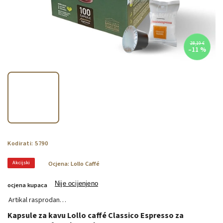
28,19 €
–11 %
Kodirati:
5790
Akcijski
Ocjena:
Lollo Caffé
Nije ocijenjeno
ocjena kupaca
Artikal rasprodan…
Kapsule za kavu Lollo caffé Classico Espresso za