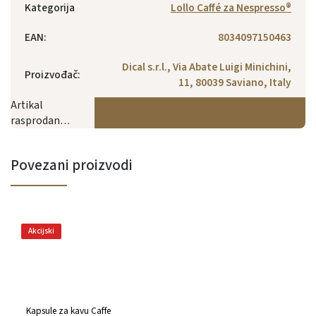
Kategorija
Lollo Caffé za Nespresso®
EAN
:
8034097150463
Dical s.r.l., Via Abate Luigi Minichini,
Proizvođač
:
11, 80039 Saviano, Italy
Artikal
rasprodan…
Povezani proizvodi
Akcijski
Kapsule za kavu Caffe