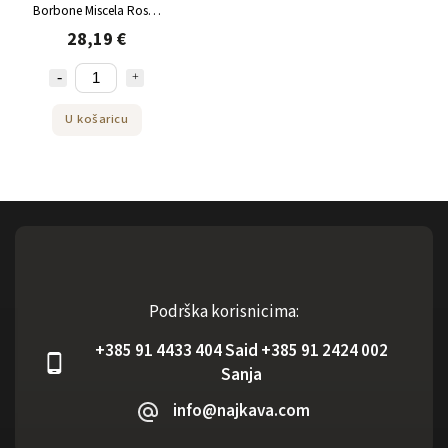
Borbone Miscela Rossa
za Nespresso 100 kom
28,19 €
U košaricu
Podrška korisnicima:
+385 91 4433 404 Said +385 91 2424 002
Sanja
info@najkava.com