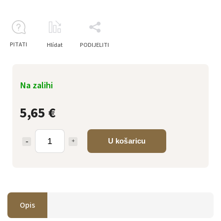
PITATI
Hlídat
PODIJELITI
Na zalihi
5,65 €
U košaricu
Opis