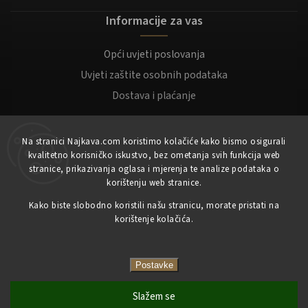
Informacije za vas
Opći uvjeti poslovanja
Uvjeti zaštite osobnih podataka
Dostava i plaćanje
Za kupce
Na stranici Najkava.com koristimo kolačiće kako bismo osigurali
kvalitetno korisničko iskustvo, bez ometanja svih funkcija web
Moj račun
stranice, prikazivanja oglasa i mjerenja te analize podataka o
korištenju web stranice.
Registracija
Prijaviti se
Kako biste slobodno koristili našu stranicu, morate pristati na
korištenje kolačića.
Copyright 2023
NajKava.com
sva prava pridržana
Postavke
Slažem se