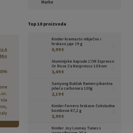
Marke
Top 10 proizvoda
Kinder kremasto mliječno i
hrskavo jaje 19 g
za A
0,99 €
Mio
Aluminijske kapsule L'OR Espresso
Or Rose Za Nespresso 10 kom
896
3,49 €
Samyang Buldak Ramen pikantna
bone
pileća carbonara 130g
Loc.
2,19 €
rola
Kinder Ferrero hrskave čokoladne
ano,
bombone 67,2 g
taly
3,99 €
Kinder Joy Looney Tunes s