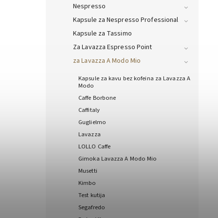
Nespresso
Kapsule za Nespresso Professional
Kapsule za Tassimo
Za Lavazza Espresso Point
za Lavazza A Modo Mio
Kapsule za kavu bez kofeina za Lavazza A
Modo
Caffe Borbone
Caffitaly
Guglielmo
Lavazza
LOLLO Caffe
Gimoka Lavazza A Modo Mio
Musetti
Kimbo
Test kutija
Segafredo