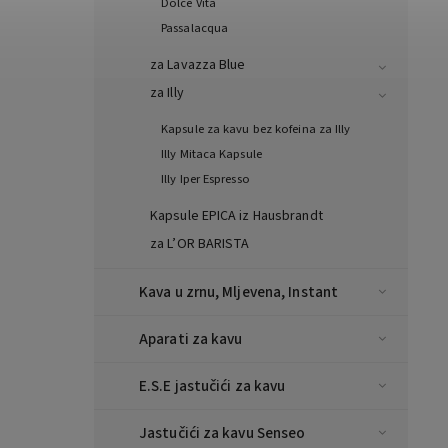
Dolce Vita
Passalacqua
za Lavazza Blue
za Illy
Kapsule za kavu bez kofeina za Illy
Illy Mitaca Kapsule
Illy Iper Espresso
Kapsule EPICA iz Hausbrandt
za L’OR BARISTA
Kava u zrnu, Mljevena, Instant
Aparati za kavu
E.S.E jastučići za kavu
Jastučići za kavu Senseo