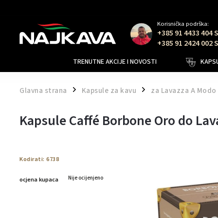
Korisnička podrška:
+385 91 4433 404 
+385 91 2424 002 
TRENUTNE AKCIJE I NOVOSTI
KAPSU
Glavna strana
Kapsule za kavu
za Lavazza A Modo
/
/
Kapsule Caffé Borbone Oro do La
Kodirati:
6738
Nije ocijenjeno
ocjena kupaca