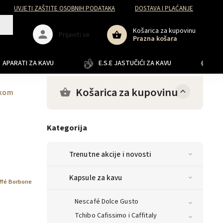
UVJETI ZAŠTITE OSOBNIH PODATAKA
DOSTAVA I PLAĆANJE
Košarica za kupovinu
Prijaviti se
Prazna košara
APARATI ZA KAVU
E.S.E JASTUČIĆI ZA KAVU
JA
Košarica za kupovinu
 kom
Kategorija
Trenutne akcije i novosti
Kapsule za kavu
ffé Borbone
Nescafé Dolce Gusto
Tchibo Cafissimo i Caffitaly