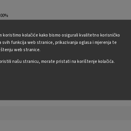
100%
kom
m koristimo kolačiće kako bismo osigurali kvalitetno korisničko
svih funkcija web stranice, prikazivanja oglasa i mjerenja te
ištenju web stranice.
istili našu stranicu, morate pristati na korištenje kolačića.