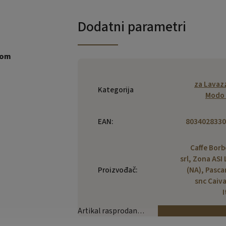
Dodatni parametri
kom
za Lavaz
Kategorija
Modo 
EAN
:
8034028330
Caffe Bor
srl, Zona ASI 
Proizvođač
:
(NA), Pasca
snc Caiv
I
Artikal rasprodan…