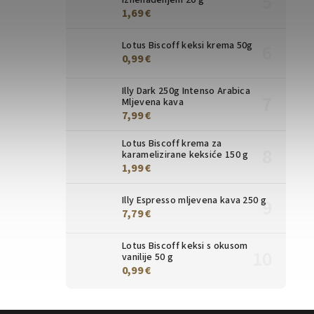
iznenađenjem 20 g
1,69 €
Lotus Biscoff keksi krema 50g
0,99 €
Illy Dark 250g Intenso Arabica
Mljevena kava
7,99 €
Lotus Biscoff krema za
karamelizirane keksiće 150 g
1,99 €
Illy Espresso mljevena kava 250 g
7,79 €
Lotus Biscoff keksi s okusom
vanilije 50 g
0,99 €