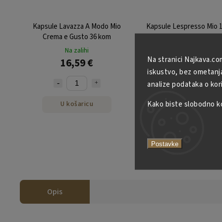
Kapsule Lavazza A Modo Mio
Kapsule Lespresso Mio 
Crema e Gusto 36 kom
Arabica Guglielmo 16 
Na zalihi
Na zalihi
Na stranici Najkava.co
16,59 €
8,79 €
iskustvo, bez ometanja 
analize podataka o kor
Kako biste slobodno kor
U košaricu
U košaricu
Postavke
Opis