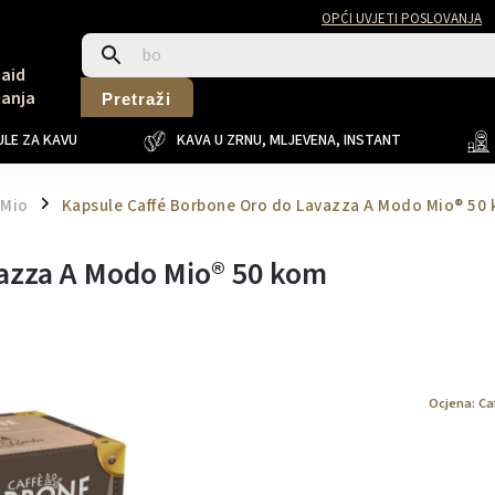
OPĆI UVJETI POSLOVANJA
Said
Sanja
Pretraži
LE ZA KAVU
KAVA U ZRNU, MLJEVENA, INSTANT
 Mio
Kapsule Caffé Borbone Oro do Lavazza A Modo Mio® 50
/
vazza A Modo Mio® 50 kom
Ocjena:
Ca