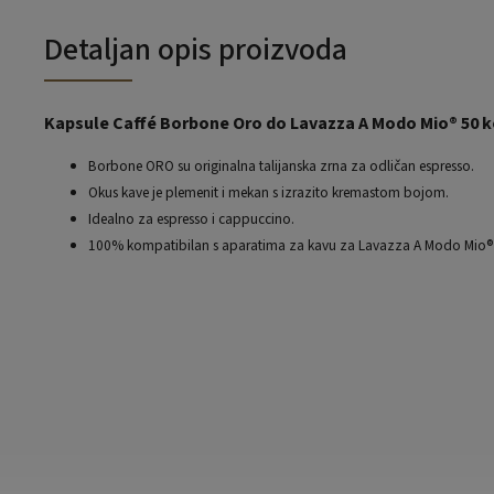
Detaljan opis proizvoda
Kapsule Caffé Borbone Oro do Lavazza A Modo Mio® 50 
Borbone ORO su originalna talijanska zrna za odličan espresso.
Okus kave je plemenit i mekan s izrazito kremastom bojom.
Idealno za espresso i cappuccino.
100% kompatibilan s aparatima za kavu za Lavazza A Modo Mio®