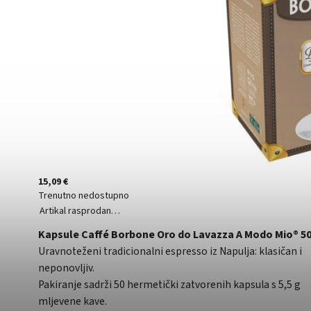
15,09 €
Trenutno nedostupno
Artikal rasprodan…
Kapsule Caffé Borbone Oro do Lavazza A Modo Mio® 5
Uravnoteženi tradicionalni espresso iz Napulja: klasičan i
neponovljiv.
Pakiranje sadrži 50 hermetički zatvorenih kapsula s 5,5 g
mljevene kave.