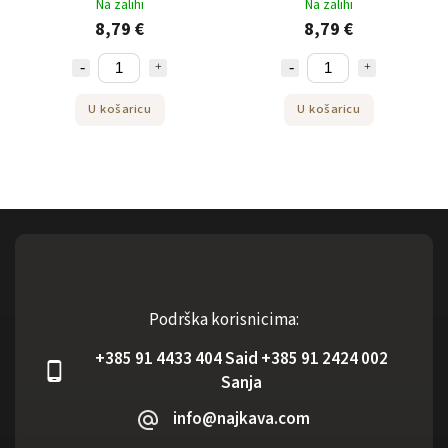
Na zalihi
Na zalihi
8,79 €
8,79 €
U košaricu
U košaricu
Podrška korisnicima:
+385 91 4433 404 Said +385 91 2424 002
Sanja
info@najkava.com