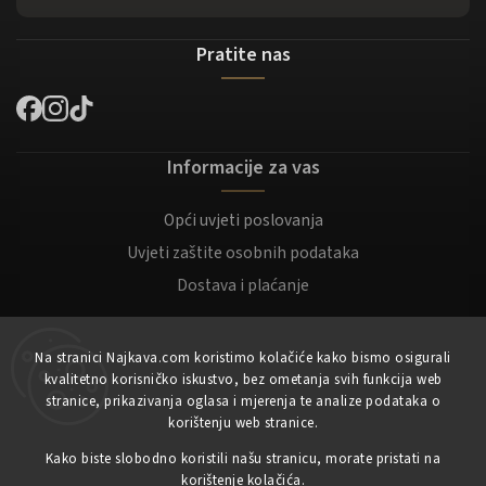
Pratite nas
Informacije za vas
Opći uvjeti poslovanja
Uvjeti zaštite osobnih podataka
Dostava i plaćanje
Za kupce
Na stranici Najkava.com koristimo kolačiće kako bismo osigurali
kvalitetno korisničko iskustvo, bez ometanja svih funkcija web
Moj račun
stranice, prikazivanja oglasa i mjerenja te analize podataka o
korištenju web stranice.
Registracija
Prijaviti se
Kako biste slobodno koristili našu stranicu, morate pristati na
korištenje kolačića.