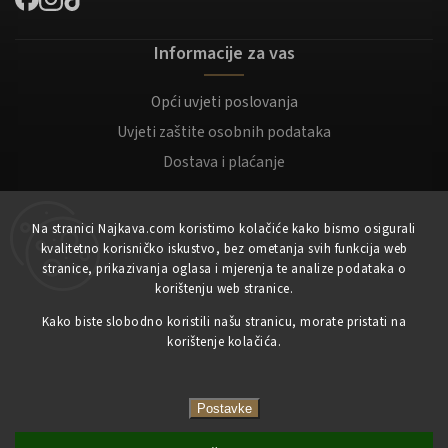
Informacije za vas
Opći uvjeti poslovanja
Uvjeti zaštite osobnih podataka
Dostava i plaćanje
Za kupce
Na stranici Najkava.com koristimo kolačiće kako bismo osigurali
kvalitetno korisničko iskustvo, bez ometanja svih funkcija web
Moj račun
stranice, prikazivanja oglasa i mjerenja te analize podataka o
korištenju web stranice.
Registracija
Prijaviti se
Kako biste slobodno koristili našu stranicu, morate pristati na
korištenje kolačića.
Copyright 2023
NajKava.com
sva prava pridržana
Postavke