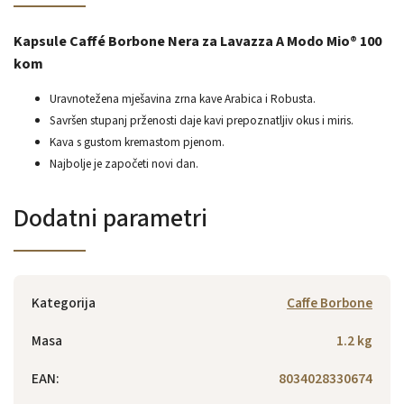
Kapsule Caffé Borbone Nera za Lavazza A Modo Mio® 100
kom
Uravnotežena mješavina zrna kave Arabica i Robusta.
Savršen stupanj prženosti daje kavi prepoznatljiv okus i miris.
Kava s gustom kremastom pjenom.
Najbolje je započeti novi dan.
Dodatni parametri
Kategorija
Caffe Borbone
Masa
1.2 kg
EAN
:
8034028330674