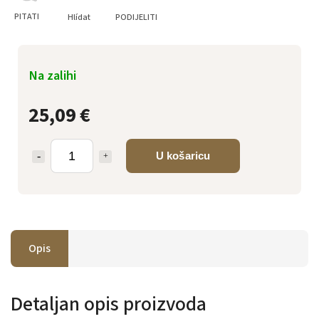
PITATI
Hlídat
PODIJELITI
Na zalihi
25,09 €
U košaricu
Opis
Detaljan opis proizvoda