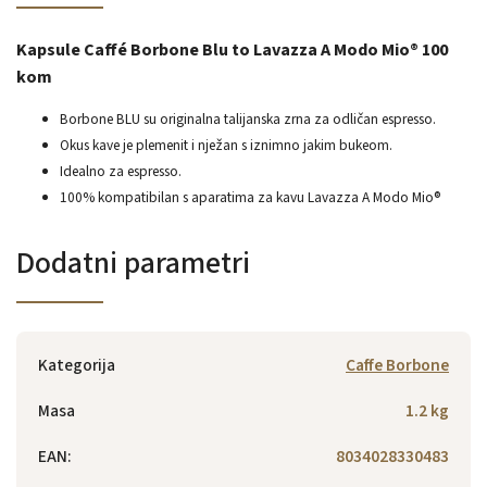
Kapsule Caffé Borbone Blu to Lavazza A Modo Mio® 100
kom
Borbone BLU su originalna talijanska zrna za odličan espresso.
Okus kave je plemenit i nježan s iznimno jakim bukeom.
Idealno za espresso.
100% kompatibilan s aparatima za kavu Lavazza A Modo Mio®
Dodatni parametri
Kategorija
Caffe Borbone
Masa
1.2 kg
EAN
:
8034028330483