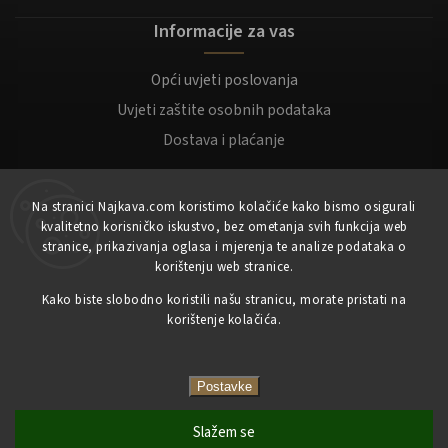
Informacije za vas
Opći uvjeti poslovanja
Uvjeti zaštite osobnih podataka
Dostava i plaćanje
Za kupce
Na stranici Najkava.com koristimo kolačiće kako bismo osigurali
kvalitetno korisničko iskustvo, bez ometanja svih funkcija web
Moj račun
stranice, prikazivanja oglasa i mjerenja te analize podataka o
korištenju web stranice.
Registracija
Kako biste slobodno koristili našu stranicu, morate pristati na
Prijaviti se
korištenje kolačića.
Copyright 2023
NajKava.com
sva prava pridržana
Postavke
Slažem se