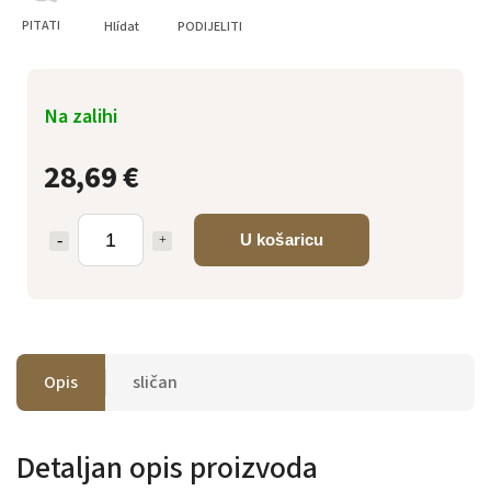
PITATI
Hlídat
PODIJELITI
Na zalihi
28,69 €
U košaricu
Opis
sličan
Detaljan opis proizvoda