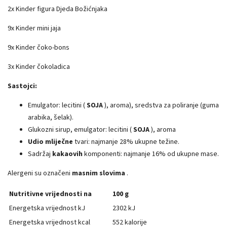
2x Kinder figura Djeda Božićnjaka
9x Kinder mini jaja
9x Kinder čoko-bons
3x Kinder čokoladica
Sastojci:
Emulgator: lecitini (
SOJA
), aroma), sredstva za poliranje (guma
arabika, šelak).
Glukozni sirup, emulgator: lecitini (
SOJA
), aroma
Udio mliječne
tvari: najmanje 28% ukupne težine.
Sadržaj
kakaovih
komponenti: najmanje 16% od ukupne mase.
Alergeni su označeni
masnim slovima
.
Nutritivne vrijednosti na
100 g
Energetska vrijednost kJ
2302 kJ
Energetska vrijednost kcal
552 kalorije