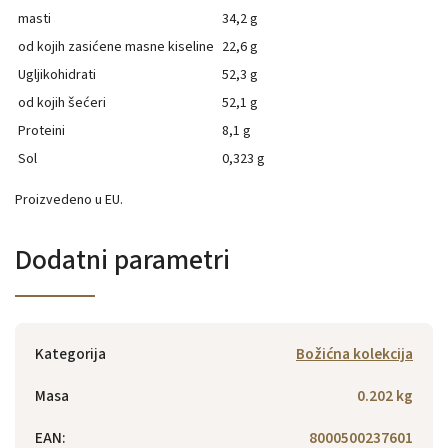
masti
34,2 g
od kojih zasićene masne kiseline
22,6 g
Ugljikohidrati
52,3 g
od kojih šećeri
52,1 g
Proteini
8,1 g
Sol
0,323 g
Proizvedeno u EU.
Dodatni parametri
Kategorija
Božićna kolekcija
Masa
0.202 kg
EAN
:
8000500237601