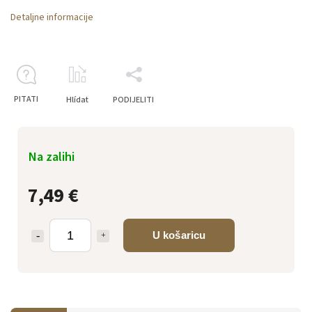
Detaljne informacije
PITATI
Hlídat
PODIJELITI
Na zalihi
7,49 €
U košaricu