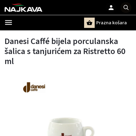
Prazna košara
Pretraži
Danesi Caffé bijela porculanska
šalica s tanjurićem za Ristretto 60
ml