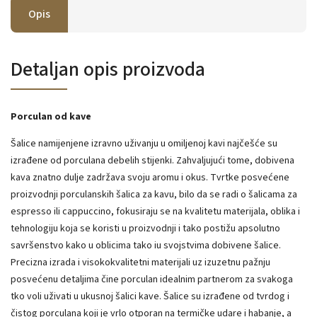
Opis
Detaljan opis proizvoda
Porculan od kave
Šalice namijenjene izravno uživanju u omiljenoj kavi najčešće su
izrađene od porculana debelih stijenki. Zahvaljujući tome, dobivena
kava znatno dulje zadržava svoju aromu i okus. Tvrtke posvećene
proizvodnji porculanskih šalica za kavu, bilo da se radi o šalicama za
espresso ili cappuccino, fokusiraju se na kvalitetu materijala, oblika i
tehnologiju koja se koristi u proizvodnji i tako postižu apsolutno
savršenstvo kako u oblicima tako iu svojstvima dobivene šalice.
Precizna izrada i visokokvalitetni materijali uz izuzetnu pažnju
posvećenu detaljima čine porculan idealnim partnerom za svakoga
tko voli uživati u ukusnoj šalici kave. Šalice su izrađene od tvrdog i
čistog porculana koji je vrlo otporan na termičke udare i habanje, a