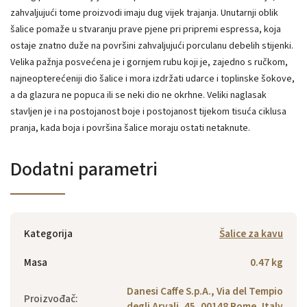
zahvaljujući tome proizvodi imaju dug vijek trajanja. Unutarnji oblik
šalice pomaže u stvaranju prave pjene pri pripremi espressa, koja
ostaje znatno duže na površini zahvaljujući porculanu debelih stijenki.
Velika pažnja posvećena je i gornjem rubu koji je, zajedno s ručkom,
najneopterećeniji dio šalice i mora izdržati udarce i toplinske šokove,
a da glazura ne popuca ili se neki dio ne okrhne. Veliki naglasak
stavljen je i na postojanost boje i postojanost tijekom tisuća ciklusa
pranja, kada boja i površina šalice moraju ostati netaknute.
Dodatni parametri
Kategorija
Šalice za kavu
Masa
0.47 kg
Danesi Caffe S.p.A., Via del Tempio
Proizvođač
:
degli Arvali, 45, 00148 Rome, Italy