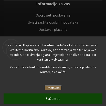
Informacije za vas
Opći uvjeti poslovanja
Uvjeti zaštite osobnih podataka
Dostava i plaćanje
Za kupce
Na stranici Najkava.com koristimo kolačiće kako bismo osigurali
kvalitetno korisničko iskustvo, bez ometanja svih funkcija web
Moj račun
stranice, prikazivanja oglasa i mjerenja te analize podataka o
korištenju web stranice.
Registracija
Prijaviti se
Kako biste slobodno koristili našu stranicu, morate pristati na
korištenje kolačića.
Copyright 2023
NajKava.com
sva prava pridržana
Postavke
Slažem se