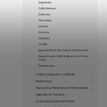
Segafredo
Caffe Barbaro
Dallmayr
Test kutija
Friends
Gimoka
Saquella
Zicaffè
Kapsule Drink me Chai to Dolce Gusto
Kapsule kave Caffe Vergnano za Dolce
Gusto
Passalacqua
Tchibo Cafissimo i Caffitaly
Nespresso
Kapsule za Nespresso Professional
Kapsule za Tassimo
Za Lavazza Espresso Point