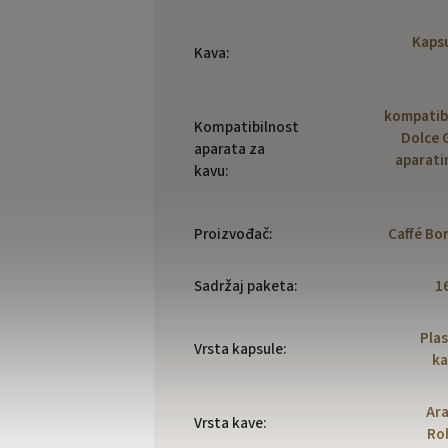
Kapsu
Kava
:
kompatibi
Kompatibilnost
Dolce 
aparata za
aparati
kavu
:
Proizvođač
:
Caffé Bo
Sadržaj paketa
:
1
Plas
Vrsta kapsule
:
ka
Ara
Vrsta kave
:
Ro