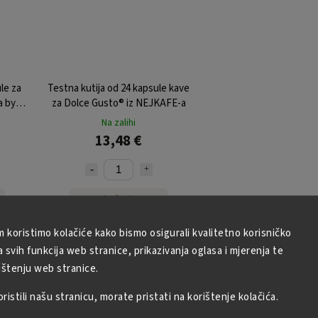
le za
Testna kutija od 24 kapsule kave
a by
za Dolce Gusto® iz NEJKAFE-a
Na zalihi
13,48 €
U košaricu
m koristimo kolačiće kako bismo osigurali kvalitetno korisničko
svih funkcija web stranice, prikazivanja oglasa i mjerenja te
ištenju web stranice.
istili našu stranicu, morate pristati na korištenje kolačića.