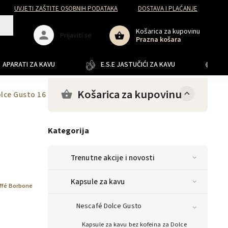
UVJETI ZAŠTITE OSOBNIH PODATAKA
DOSTAVA I PLAĆANJE
Košarica za kupovinu
Prijaviti se
Prazna košara
APARATI ZA KAVU
E.S.E JASTUČIĆI ZA KAVU
JA
Košarica za kupovinu
olce Gusto 16 kom
Kategorija
Trenutne akcije i novosti
Kapsule za kavu
ffé Borbone
Nescafé Dolce Gusto
Kapsule za kavu bez kofeina za Dolce