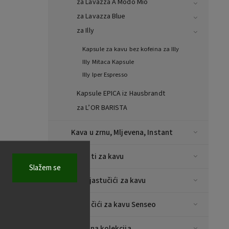
za Lavazza A Modo Mio
za Lavazza Blue
za Illy
Kapsule za kavu bez kofeina za Illy
Illy Mitaca Kapsule
Illy Iper Espresso
Kapsule EPICA iz Hausbrandt
za L’OR BARISTA
Kava u zrnu, Mljevena, Instant
Aparati za kavu
Slažem se
E.S.E jastučići za kavu
Jastučići za kavu Senseo
Božićna kolekcija