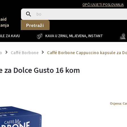
OPĆI UVJETI POSLOVANJA
Said
Sanja
Pretraži
LE ZA KAVU
KAVA U ZRNU, MLJEVENA, INSTANT
o
Caffé Borbone
Caffé Borbone Cappuccino kapsule za D
/
/
e za Dolce Gusto 16 kom
Ocjena:
Ca