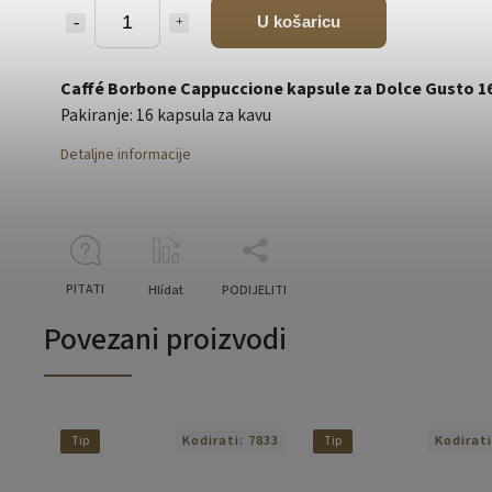
U košaricu
Caffé Borbone Cappuccione kapsule za Dolce Gusto 1
Pakiranje: 16 kapsula za kavu
Detaljne informacije
PITATI
Hlídat
PODIJELITI
Povezani proizvodi
Kodirati:
7833
Kodirat
Tip
Tip