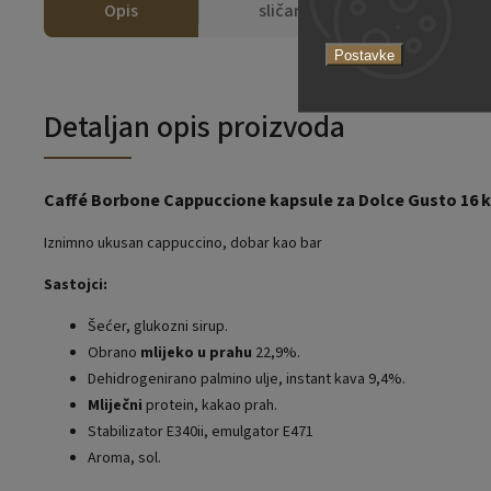
Opis
sličan
Postavke
Detaljan opis proizvoda
Caffé Borbone Cappuccione kapsule za Dolce Gusto 16
Iznimno ukusan cappuccino, dobar kao bar
Sastojci:
Šećer, glukozni sirup.
Obrano
mlijeko u prahu
22,9%.
Dehidrogenirano palmino ulje, instant kava 9,4%.
Mliječni
protein, kakao prah.
Stabilizator E340ii, emulgator E471
Aroma, sol.