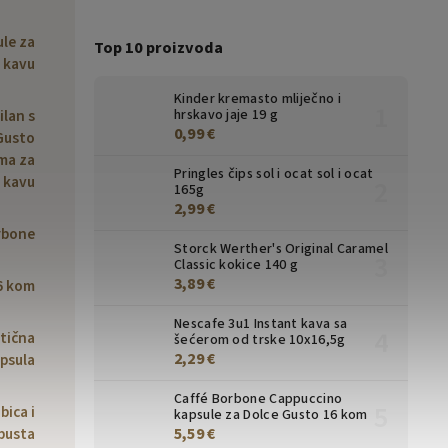
le za
Top 10 proizvoda
kavu
Kinder kremasto mliječno i
lan s
hrskavo jaje 19 g
0,99 €
Gusto
ma za
Pringles čips sol i ocat sol i ocat
kavu
165g
2,99 €
rbone
Storck Werther's Original Caramel
Classic kokice 140 g
3,89 €
6 kom
Nescafe 3u1 Instant kava sa
tična
šećerom od trske 10x16,5g
2,29 €
psula
Caffé Borbone Cappuccino
bica i
kapsule za Dolce Gusto 16 kom
busta
5,59 €