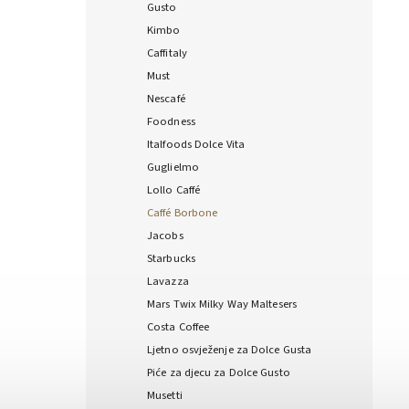
Gusto
Kimbo
Caffitaly
Must
Nescafé
Foodness
Italfoods Dolce Vita
Guglielmo
Lollo Caffé
Caffé Borbone
Jacobs
Starbucks
Lavazza
Mars Twix Milky Way Maltesers
Costa Coffee
Ljetno osvježenje za Dolce Gusta
Piće za djecu za Dolce Gusto
Musetti