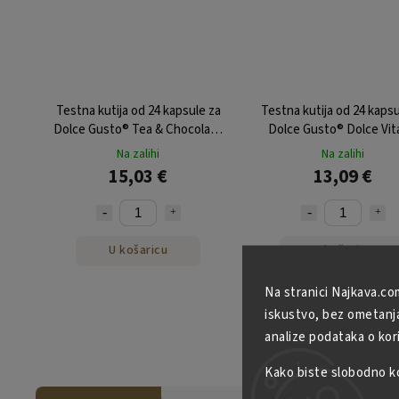
Testna kutija od 24 kapsule za
Testna kutija od 24 kapsu
Dolce Gusto® Tea & Chocolate
Dolce Gusto® Dolce Vit
iz NEJKAFE-a
NEJKAFE
Na zalihi
Na zalihi
15,03 €
13,09 €
U košaricu
U košaricu
Na stranici Najkava.co
iskustvo, bez ometanja 
analize podataka o kor
Kako biste slobodno kor