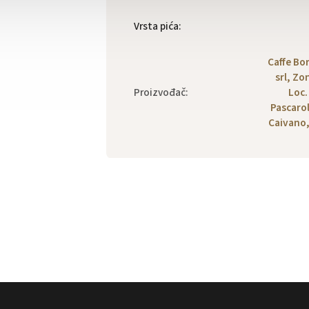
Vrsta pića
:
Caffe Bo
srl, Zo
Proizvođač
:
Loc.
Pascarol
Caivano,