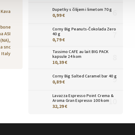
Dupetky s čilijem i limetom 70 g
Kava
0,99 €
rbone
Corny Big Peanuts-Čokolada Zero
na ASI
40 g
0,79 €
 (NA),
a snc
Tassimo CAFE au lait BIG PACK
 Italy
kapsule 24 kom
10,39 €
Corny Big Salted Caramel bar 40 g
0,89 €
Lavazza Espresso Point Crema &
Aroma Gran Espresso 100 kom
32,29 €