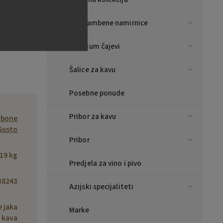
Prehrambene namirnice
Premium čajevi
Šalice za kavu
Posebne ponude
Pribor za kavu
rbone
Gusto
Pribor
.19 kg
Predjela za vino i pivo
38243
Azijski specijaliteti
e jaka
Marke
kava