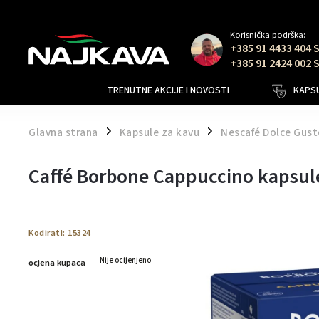
Korisnička podrška:
+385 91 4433 404 
+385 91 2424 002 
TRENUTNE AKCIJE I NOVOSTI
KAPSU
Glavna strana
Kapsule za kavu
Nescafé Dolce Gust
/
/
Caffé Borbone Cappuccino kapsul
Kodirati:
15324
Nije ocijenjeno
ocjena kupaca