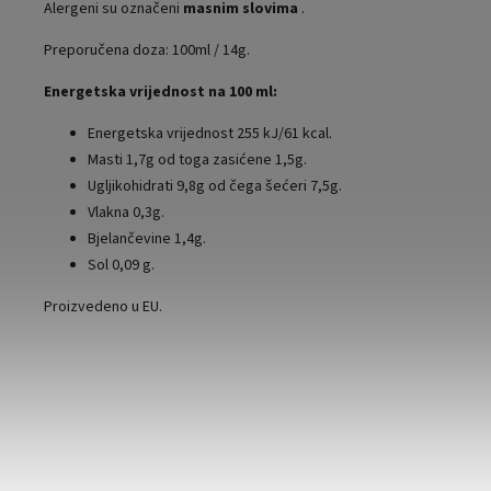
Alergeni su označeni
masnim slovima
.
Preporučena doza: 100ml / 14g.
Energetska vrijednost na 100 ml:
Energetska vrijednost 255 kJ/61 kcal.
Masti 1,7g od toga zasićene 1,5g.
Ugljikohidrati 9,8g od čega šećeri 7,5g.
Vlakna 0,3g.
Bjelančevine 1,4g.
Sol 0,09 g.
Proizvedeno u EU.