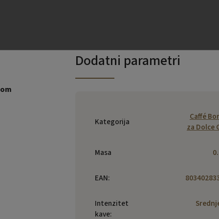
Dodatni parametri
 kom
Caffé Bo
Kategorija
za Dolce 
Masa
0
EAN
:
80340283
Intenzitet
Srednj
kave
: