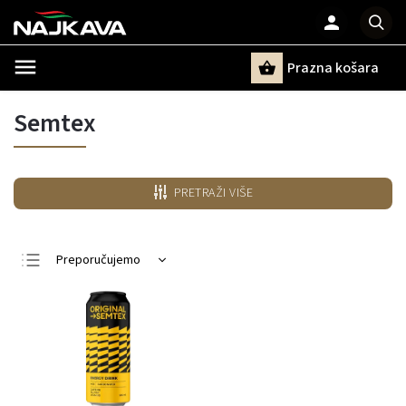
Prazna košara
Pretraži
Semtex
PRETRAŽI VIŠE
Preporučujemo
Najjeftiniji
Najskuplji
Najprodavanije
Po abecedi