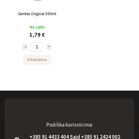
Semtex Original 500ml
Na zalihi
1,79 €
U košaricu
Podrška korisnicima:
+385 91 4433 404 Said +385 91 2424 002