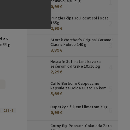
hrskavo jaje 19 g
0,99 €
Pringles čips sol i ocat sol i ocat
165g
2,99 €
ete s
Storck Werther's Original Caramel
m 99 g
Classic kokice 140 g
3,89 €
Nescafe 3u1 Instant kava sa
šećerom od trske 10x16,5g
2,29 €
Caffé Borbone Cappuccino
kapsule za Dolce Gusto 16 kom
5,69 €
Dupetky s čilijem i limetom 70 g
ti:
28845
0,99 €
Corny Big Peanuts-Čokolada Zero