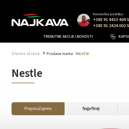
Korisnička podrška:
+385 91 4433 404 
+385 91 2424 002 
TRENUTNE AKCIJE I NOVOSTI
KAPSU
Glavna strana
Nestle
Prodane marke
/
Nestle
Preporučujemo
Najjeftiniji