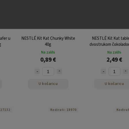
afer u
NESTLÉ Kit Kat Chunky White
NESTLÉ Kit Kat tabl
g
40g
dvostrukom čokolado
Na zalihi
Na zalihi
0,89 €
2,49 €
U košaricu
U košaricu
:
27132
Kodirati:
18970
Kodira