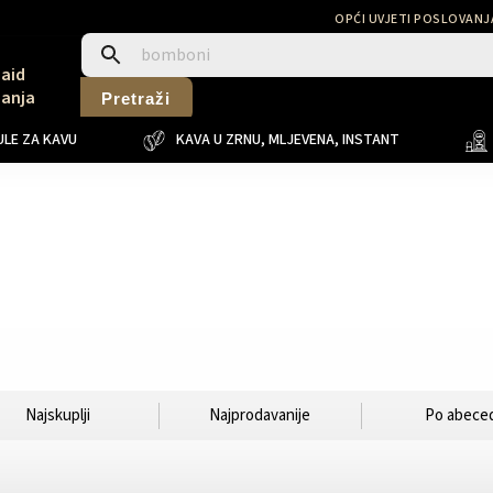
OPĆI UVJETI POSLOVANJ
Said
Sanja
Pretraži
LE ZA KAVU
KAVA U ZRNU, MLJEVENA, INSTANT
Najskuplji
Najprodavanije
Po abeced