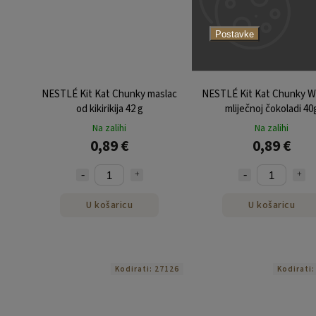
Postavke
NESTLÉ Kit Kat Chunky maslac
NESTLÉ Kit Kat Chunky W
od kikirikija 42 g
mliječnoj čokoladi 40
Na zalihi
Na zalihi
0,89 €
0,89 €
U košaricu
U košaricu
Kodirati:
27126
Kodirati