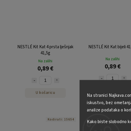
NESTLÉ Kit Kat 4 prsta lješnjak
NESTLÉ Kit Kat bijeli 41
41,5g
Na zalihi
Na zalihi
0,89 €
0,89 €
U košaricu
U košaricu
Na stranici Najkava.co
iskustvo, bez ometanja 
analize podataka o kor
Kodirati:
15654
Kodirati
Kako biste slobodno kor