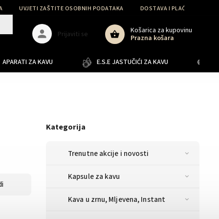
A
UVJETI ZAŠTITE OSOBNIH PODATAKA
DOSTAVA I PLAĆANJE
Košarica za kupovinu
Prijaviti se
Prazna košara
APARATI ZA KAVU
E.S.E JASTUČIĆI ZA KAVU
JA
Kategorija
Trenutne akcije i novosti
Kapsule za kavu
i
Kava u zrnu, Mljevena, Instant