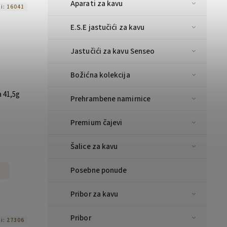
Aparati za kavu
ti:
16041
E.S.E jastučići za kavu
Jastučići za kavu Senseo
Božićna kolekcija
a 41,5g
Prehrambene namirnice
Premium čajevi
Šalice za kavu
Posebne ponude
Pribor za kavu
Pribor
ti:
27306