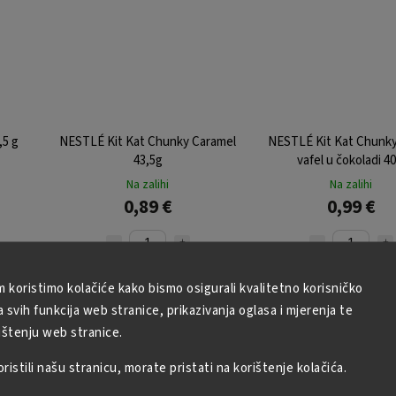
,5 g
NESTLÉ Kit Kat Chunky Caramel
NESTLÉ Kit Kat Chunk
43,5g
vafel u čokoladi 40
Na zalihi
Na zalihi
0,89 €
0,99 €
U košaricu
U košaricu
m koristimo kolačiće kako bismo osigurali kvalitetno korisničko
svih funkcija web stranice, prikazivanja oglasa i mjerenja te
ištenju web stranice.
:
15651
Kodirati:
15666
Kodira
istili našu stranicu, morate pristati na korištenje kolačića.