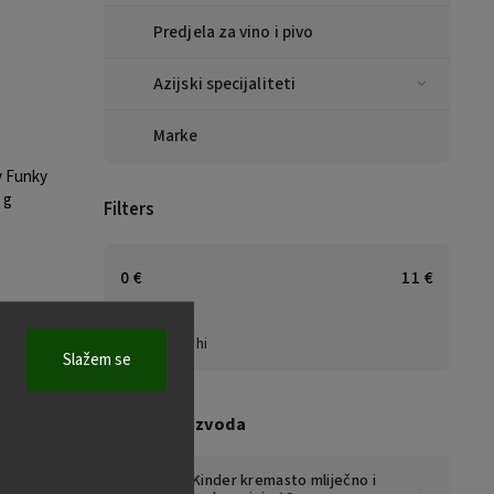
Predjela za vino i pivo
Azijski specijaliteti
Marke
y Funky
 g
Filters
0
€
11
€
Na zalihi
Slažem se
Top 10 proizvoda
ti:
27129
Kinder kremasto mliječno i