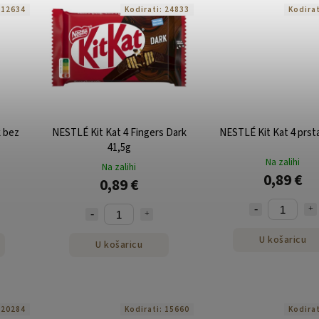
:
12634
Kodirati:
24833
Kodira
k bez
NESTLÉ Kit Kat 4 Fingers Dark
NESTLÉ Kit Kat 4 prst
41,5g
Na zalihi
Na zalihi
0,89 €
0,89 €
U košaricu
U košaricu
:
20284
Kodirati:
15660
Kodira