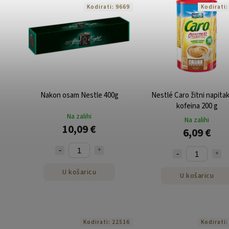
Kodirati:
9669
Kodirati
Nakon osam Nestle 400g
Nestlé Caro žitni napita
kofeina 200 g
Na zalihi
Na zalihi
10,09 €
6,09 €
U košaricu
U košaricu
Kodirati:
22516
Kodirati