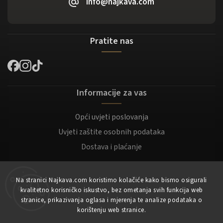
info@najkava.com
Pratite nas
Informacije za vas
Opći uvjeti poslovanja
Uvjeti zaštite osobnih podataka
Dostava i plaćanje
Za kupce
Na stranici Najkava.com koristimo kolačiće kako bismo osigurali
kvalitetno korisničko iskustvo, bez ometanja svih funkcija web
Moj račun
stranice, prikazivanja oglasa i mjerenja te analize podataka o
korištenju web stranice.
Registracija