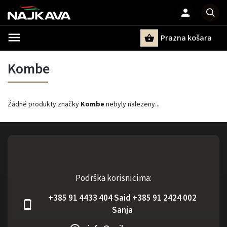
Prazna košara
Pretraži
Kombe
Žádné produkty značky
Kombe
nebyly nalezeny...
Podrška korisnicima:
+385 91 4433 404 Said +385 91 2424 002
Sanja