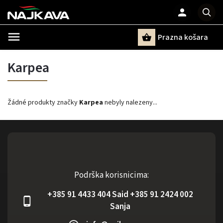
Prazna košara
Pretraži
Karpea
Žádné produkty značky
Karpea
nebyly nalezeny...
Podrška korisnicima:
+385 91 4433 404 Said +385 91 2424 002
Sanja