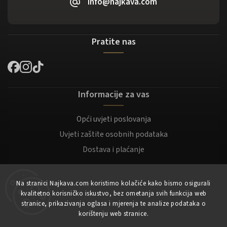
info@najkava.com
Pratite nas
Informacije za vas
Opći uvjeti poslovanja
Uvjeti zaštite osobnih podataka
Dostava i plaćanje
Za kupce
Na stranici Najkava.com koristimo kolačiće kako bismo osigurali
kvalitetno korisničko iskustvo, bez ometanja svih funkcija web
Moj račun
stranice, prikazivanja oglasa i mjerenja te analize podataka o
korištenju web stranice.
Registracija