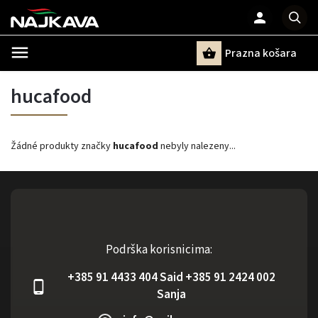
Prazna košara
Pretraži
hucafood
Žádné produkty značky
hucafood
nebyly nalezeny...
Podrška korisnicima:
+385 91 4433 404 Said +385 91 2424 002
Sanja