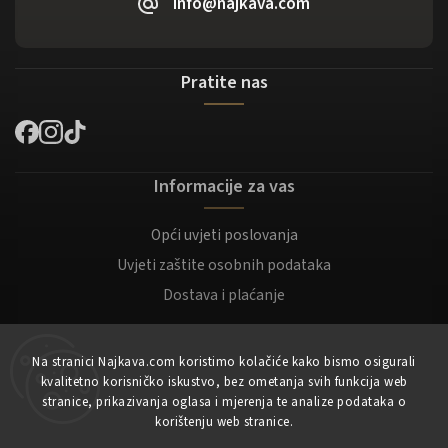
info@najkava.com
Pratite nas
Informacije za vas
Opći uvjeti poslovanja
Uvjeti zaštite osobnih podataka
Dostava i plaćanje
Za kupce
Na stranici Najkava.com koristimo kolačiće kako bismo osigurali
kvalitetno korisničko iskustvo, bez ometanja svih funkcija web
Moj račun
stranice, prikazivanja oglasa i mjerenja te analize podataka o
korištenju web stranice.
Registracija