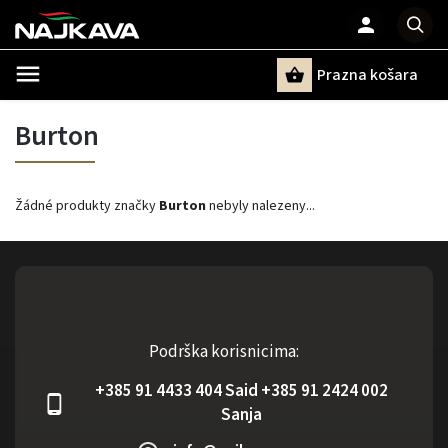
Prazna košara
Pretraži
Burton
Žádné produkty značky
Burton
nebyly nalezeny...
Podrška korisnicima:
+385 91 4433 404 Said +385 91 2424 002
Sanja