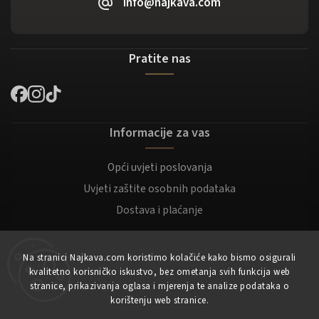
info@najkava.com
Pratite nas
Informacije za vas
Opći uvjeti poslovanja
Uvjeti zaštite osobnih podataka
Dostava i plaćanje
Za kupce
Na stranici Najkava.com koristimo kolačiće kako bismo osigurali
kvalitetno korisničko iskustvo, bez ometanja svih funkcija web
Moj račun
stranice, prikazivanja oglasa i mjerenja te analize podataka o
korištenju web stranice.
Registracija