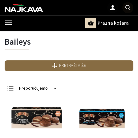
Prazna košara
Pretraži
Baileys
PRETRAŽI VIŠE
Preporučujemo
Najjeftiniji
Najskuplji
Najprodavanije
Po abecedi