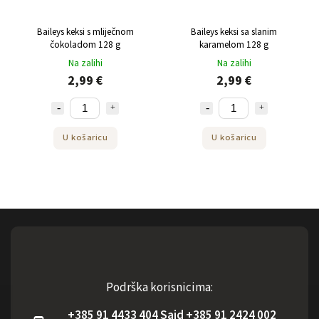
Baileys keksi s mliječnom
Baileys keksi sa slanim
čokoladom 128 g
karamelom 128 g
Na zalihi
Na zalihi
2,99 €
2,99 €
U košaricu
U košaricu
Podrška korisnicima:
+385 91 4433 404 Said +385 91 2424 002