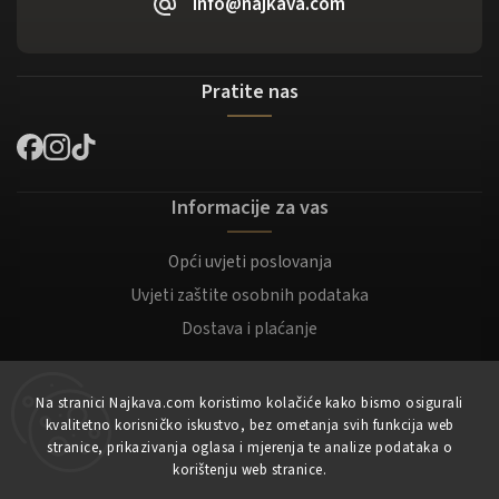
info@najkava.com
Pratite nas
Informacije za vas
Opći uvjeti poslovanja
Uvjeti zaštite osobnih podataka
Dostava i plaćanje
Za kupce
Na stranici Najkava.com koristimo kolačiće kako bismo osigurali
kvalitetno korisničko iskustvo, bez ometanja svih funkcija web
Moj račun
stranice, prikazivanja oglasa i mjerenja te analize podataka o
korištenju web stranice.
Registracija