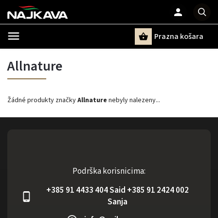
Prazna košara
Pretraži
Allnature
Žádné produkty značky
Allnature
nebyly nalezeny...
Podrška korisnicima:
+385 91 4433 404 Said +385 91 2424 002
Sanja