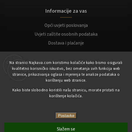
Informacije za vas
Opći uvjeti poslovanja
Uvjeti zaštite osobnih podataka
Dostava i plaćanje
Za kupce
Na stranici Najkava.com koristimo kolačiće kako bismo osigurali
kvalitetno korisničko iskustvo, bez ometanja svih funkcija web
Moj račun
stranice, prikazivanja oglasa i mjerenja te analize podataka o
korištenju web stranice.
Registracija
Prijaviti se
Kako biste slobodno koristili našu stranicu, morate pristati na
korištenje kolačića.
Copyright 2023
NajKava.com
sva prava pridržana
Postavke
Slažem se