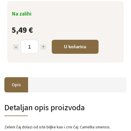
Na zalihi
5,49 €
U košaricu
Opis
Detaljan opis proizvoda
Zeleni čaj dolazi od iste biljke kao i crni čaj: Camellia sinensis.