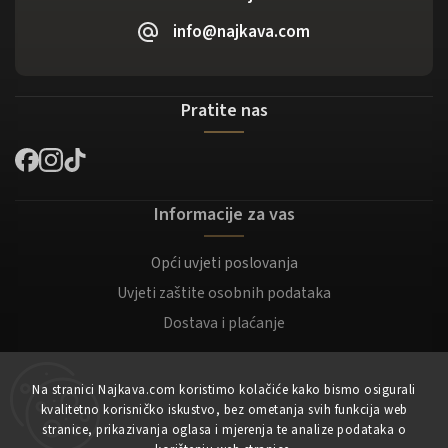
info@najkava.com
Pratite nas
Informacije za vas
Opći uvjeti poslovanja
Uvjeti zaštite osobnih podataka
Dostava i plaćanje
Za kupce
Na stranici Najkava.com koristimo kolačiće kako bismo osigurali
kvalitetno korisničko iskustvo, bez ometanja svih funkcija web
Moj račun
stranice, prikazivanja oglasa i mjerenja te analize podataka o