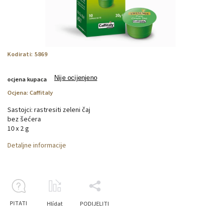
Kodirati:
5869
Nije ocijenjeno
ocjena kupaca
Ocjena:
Caffitaly
Sastojci: rastresiti zeleni čaj
bez šećera
10 x 2 g
Detaljne informacije
PITATI
Hlídat
PODIJELITI