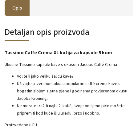
Opis
Detaljan opis proizvoda
Tassimo Caffe Crema XL kutija za kapsule 5 kom
Ukusne Tassimo kapsule kave s okusom Jacobs Caffé Crema
Volite li jako veliku šalicu kave?
Uživajte u izvrsnom okusu popularne caffè crema kave s
bogatim slojem zlatne pjene i godinama provjerenom okusu
Jacobs Krönung.
Ne morate tražiti najbliži kafić, svoje omiljeno piće možete
pripremiti kod kuće ili u uredu, brzo i udobno.
Proizvedeno u EU.