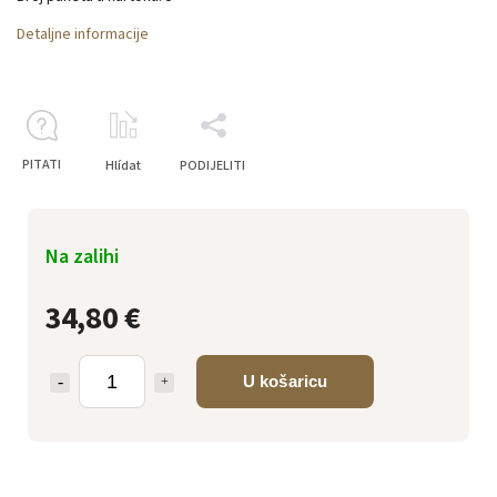
Detaljne informacije
PITATI
Hlídat
PODIJELITI
Na zalihi
34,80 €
U košaricu