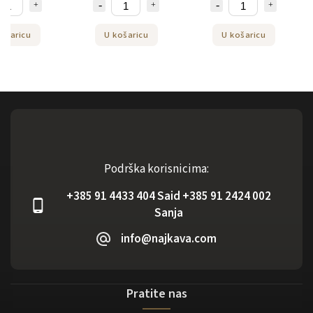
ošaricu
U košaricu
U košaricu
Podrška korisnicima:
+385 91 4433 404 Said +385 91 2424 002
Sanja
info@najkava.com
Pratite nas