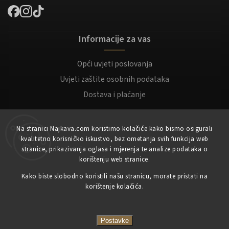
Informacije za vas
Opći uvjeti poslovanja
Uvjeti zaštite osobnih podataka
Dostava i plaćanje
Za kupce
Na stranici Najkava.com koristimo kolačiće kako bismo osigurali
kvalitetno korisničko iskustvo, bez ometanja svih funkcija web
Moj račun
stranice, prikazivanja oglasa i mjerenja te analize podataka o
korištenju web stranice.
Registracija
Kako biste slobodno koristili našu stranicu, morate pristati na
Prijaviti se
korištenje kolačića.
Copyright 2023
NajKava.com
sva prava pridržana
Postavke