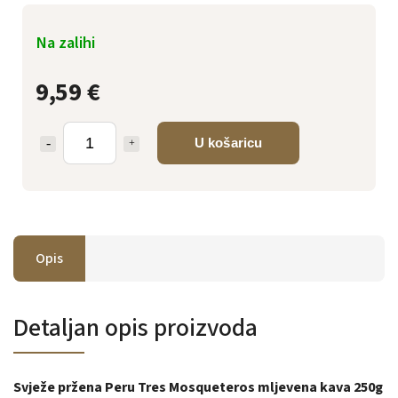
Na zalihi
9,59 €
U košaricu
Opis
Detaljan opis proizvoda
Svježe pržena Peru Tres Mosqueteros mljevena kava 250g