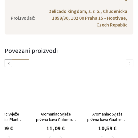
Delicado kingdom, s. r. o., Chudenicka
Proizvođač
:
1059/30, 102 00 Praha 15 - Hostivae,
Czech Republic
Povezani proizvodi
Previous
Next
niac Svježe
Aromaniac Svježe
Aromaniac Svježe
India Planta
pržena kava Colombia
pržena kava Guatemala
na kava 250g
Supremo mljevena 250g
Tres Maria mljevena
,09 €
11,09 €
10,59 €
250g