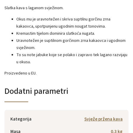
Slatka kava s laganom svježinom.
Okus mu je uravnotežen i skriva suptilnu gorčinu zrna
kakaovca, upotpunjenu ugodnim nougat tonovima.
Kremastim tijelom dominira slatkoća nugata.
Uravnotežen je suptilnom gorčinom zrna kakaovca i ugodnom
svježinom.
To su note jabuke koje se polako i zapravo tek lagano razvijaju
u okusu.
Proizvedeno u EU.
Dodatni parametri
Kategorija
Svježe pržena kava
Masa
0.3 kg