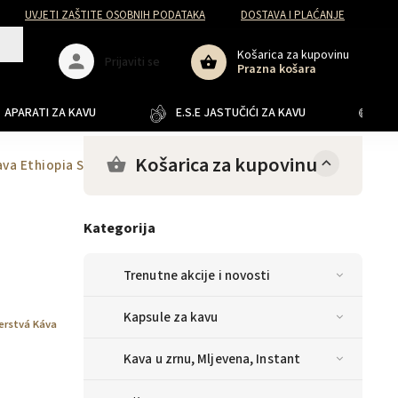
UVJETI ZAŠTITE OSOBNIH PODATAKA
DOSTAVA I PLAĆANJE
Košarica za kupovinu
Prijaviti se
Prazna košara
APARATI ZA KAVU
E.S.E JASTUČIĆI ZA KAVU
JA
Košarica za kupovinu
ava Ethiopia Sidamo mljevena 250g
Kategorija
Trenutne akcije i novosti
Kapsule za kavu
erstvá Káva
Kava u zrnu, Mljevena, Instant