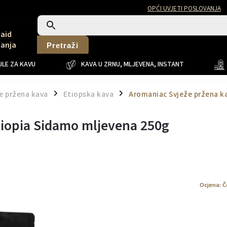
OPĆI UVJETI POSLOVANJA
Said
Sanja
Pretraži
LE ZA KAVU
KAVA U ZRNU, MLJEVENA, INSTANT
e pržena kava
Etiopska kava
Aromaniac Svježe pržena k
/
/
hiopia Sidamo mljevena 250g
Ocjena:
Č