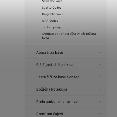
Salvador kava
Stretto Coffee
Kávy Pitel kava
AIRA Coffee
Jiří Langmajer
Aromaniac honduraška svježe pržena
kava
Aparati za kavu
E.S.E jastučići za kavu
Jastučići za kavu Senseo
Božićna kolekcija
Prehrambene namirnice
Premium čajevi