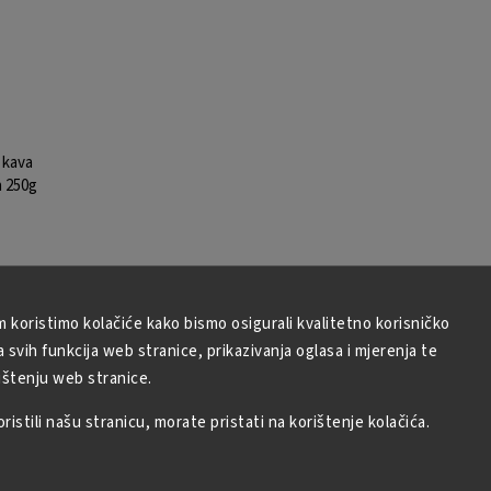
 kava
a 250g
m koristimo kolačiće kako bismo osigurali kvalitetno korisničko
svih funkcija web stranice, prikazivanja oglasa i mjerenja te
ištenju web stranice.
istili našu stranicu, morate pristati na korištenje kolačića.