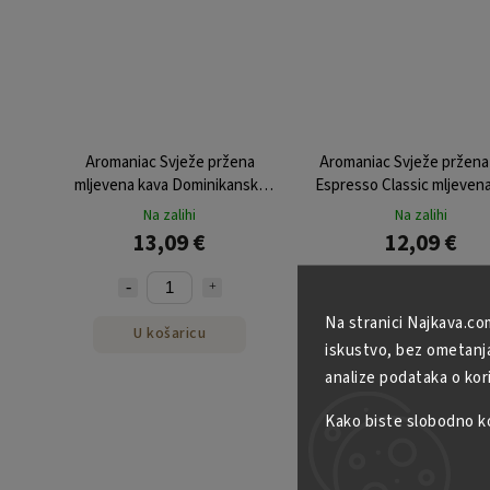
Aromaniac Svježe pržena
Aromaniac Svježe pržena
mljevena kava Dominikanska
Espresso Classic mljeven
Republika Barahona mljevena
Na zalihi
Na zalihi
250 g
13,09 €
12,09 €
Na stranici Najkava.co
U košaricu
U košaricu
iskustvo, bez ometanja 
analize podataka o kor
Kako biste slobodno kor