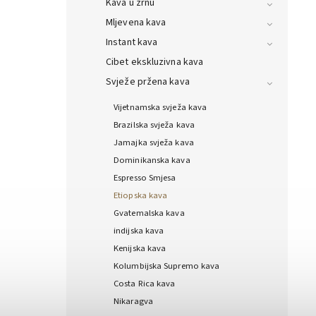
Kava u zrnu
Mljevena kava
Instant kava
Cibet ekskluzivna kava
Svježe pržena kava
Vijetnamska svježa kava
Brazilska svježa kava
Jamajka svježa kava
Dominikanska kava
Espresso Smjesa
Etiopska kava
Gvatemalska kava
indijska kava
Kenijska kava
Kolumbijska Supremo kava
Costa Rica kava
Nikaragva