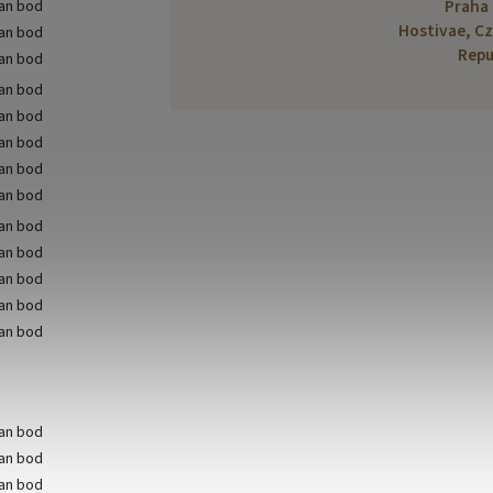
Praha 
Hostivae, C
Repu