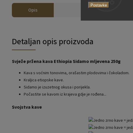
Postavke
Opis
Detaljan opis proizvoda
Svježe pržena kava Ethiopia Sidamo mljevena 250g
Kava s voćnim tonovima, orašastim plodovima i čokoladom.
Kraljica etiopske kave.
Sidamo je izuzetnog okusa i porijekla.
Počastite se kavom iz krajeva gdje je rođena...
Svojstva kave