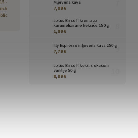
15 -
Mljevena kava
7,99 €
zech
blic
Lotus Biscoff krema za
karamelizirane keksiće 150 g
1,99 €
Illy Espresso mljevena kava 250 g
7,79 €
Lotus Biscoff keksi s okusom
vanilije 50 g
0,99 €