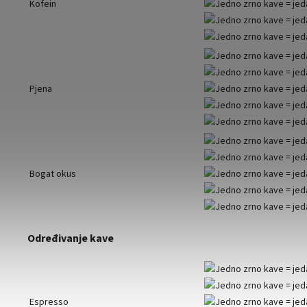
Kofein
Pjena
Bogat okus
Određivanje kave
Espresso