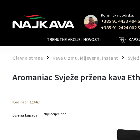
Korisnička podrška:
+385 91 4433 404 
+385 91 2424 002 
TRENUTNE AKCIJE I NOVOSTI
KAPSU
Glavna strana
Kava u zrnu, Mljevena, Instant
Svjež
/
/
Aromaniac Svježe pržena kava Et
Kodirati:
11463
Nije ocijenjeno
ocjena kupaca