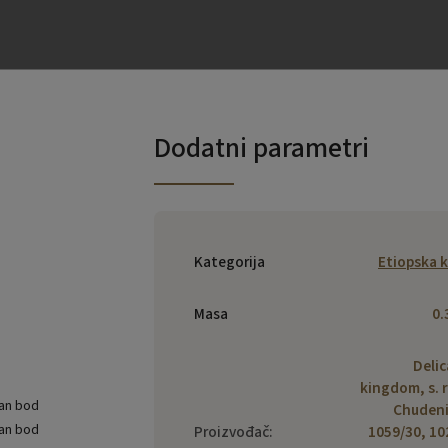
Dodatni parametri
Kategorija
Etiopska 
Masa
0.
Deli
kingdom, s. r.
Chuden
Proizvođač
:
1059/30, 10