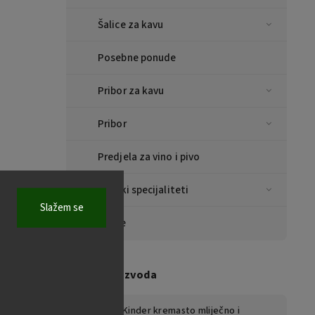
Šalice za kavu
Posebne ponude
Pribor za kavu
Pribor
Predjela za vino i pivo
Azijski specijaliteti
Slažem se
Marke
Top 10 proizvoda
Kinder kremasto mliječno i