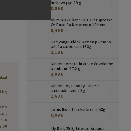
hrskavo jaje 19 g
0,99 €
Aluminijske kapsule L'OR Espresso
Or Rose Za Nespresso 10 kom
3,49 €
Samyang Buldak Ramen pikantna
pileća carbonara 130g
2,19 €
Kinder Ferrero hrskave čokoladne
bombone 67,2 g
3,99 €
kava
Kinder Joy Looney Tunes s
iznenađenjem 20 g
3 kg
1,69 €
cado
Lotus Biscoff keksi krema 50g
 o.,
0,99 €
icka
2 00
Illy Dark 250g Intenso Arabica