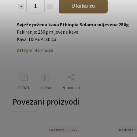
U košaricu
Svježe pržena kava Ethiopia Sidamo mljevena 250g
Pakiranje: 250g mljevene kave
Kava: 100% Arabica
Detaljne informacije
PITATI
Hlídat
PODIJELITI
Povezani proizvodi
Kodirati:
11277
Kodirati