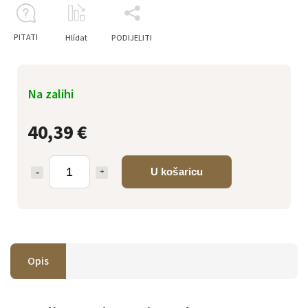
PITATI
Hlídat
PODIJELITI
Na zalihi
40,39 €
U košaricu
Opis