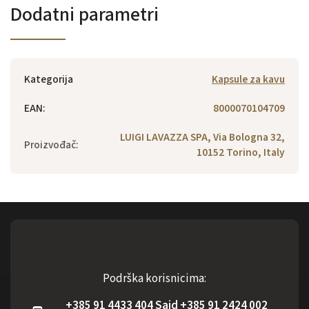
Dodatni parametri
Kategorija
Kapsule za kavu
EAN
:
8000070104709
LUIGI LAVAZZA SPA, Via Bologna 32,
Proizvođač
:
10152 Torino, Italy
Podrška korisnicima:
+385 91 4433 404 Said +385 91 2424 002