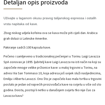
Detaljan opis proizvoda
Uživajte u laganom okusu pravog talijanskog espressa i ostalih
vrsta napitaka od kave.
Zbog niskog udjela kofeina ova se kava može piti cijeli dan. Arabica
grah dolazi iz Latinske Amerike.
Pakiranje sadrži 100 kapsula kave.
Pečeno i samljeveno u tradicionalnoj pečenjari u Torinu. Luigi Lavazza
SpA osnovao je 1895. ljubitelj kave Luigi Lavazza na isti način na koji su
započele mnoge velike pržionice kave: u maloj trgovini u Torinu, na
adresi Via San Tommaso 10, koja adresa još uvijek služi nasljednicima,
Emiliju i Albertu Lavazzi. Ono što je započelo kao mala tvrtka u trgovini
postalo je jedan od najvećih proizvođača kave na svijetu u više od sto
godina. Doista, postoji li netko u današnjem svijetu tko nije čuo za
Lavazza kavu?